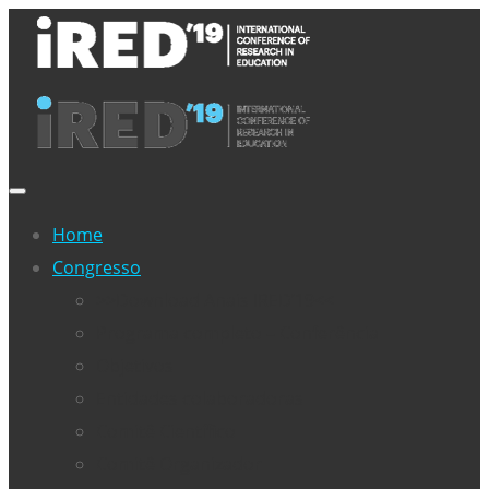
Home
Congresso
>>Download Anais IRED’19<<
Programa completo – Conferência
Objetivos
Entidades colaboradoras
Comitê Científico
Comitê Organizador