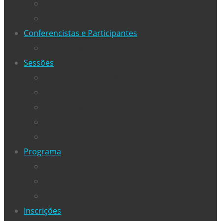
Livro
Idiomas
Conferencistas e Participantes
Comunicações – Enviar
Sessões
>>Download Anais IRED’19<<
Programa completo – Conferência
Comunicações: Pesquisa e sociedade
Mesas-redondas: Grupos de pesquisa
Institutos de pesquisa
Programa
>>Download Anais IRED’19<<
Programa completo – Conferência
Jantar da conferência
Inscrições