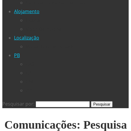
Cancelamento da inscrição
Alojamento
Hotéis
Visite Barcelona
Localização
Mapa da universidade
PB
CAS
CAT
ENG
PB
Pesquisar por:
Comunicações: Pesquisa