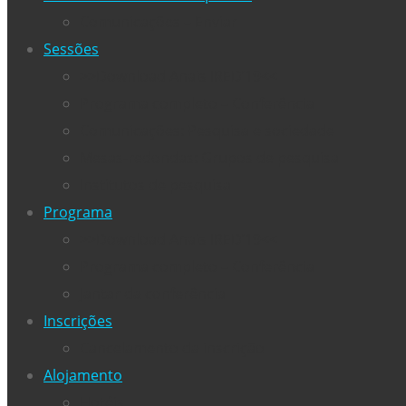
Comunicações – Enviar
Sessões
>>Download Anais IRED’19<<
Programa completo – Conferência
Comunicações: Pesquisa e sociedade
Mesas-redondas: Grupos de pesquisa
Institutos de pesquisa
Programa
>>Download Anais IRED’19<<
Programa completo – Conferência
Jantar da conferência
Inscrições
Cancelamento da inscrição
Alojamento
Hotéis