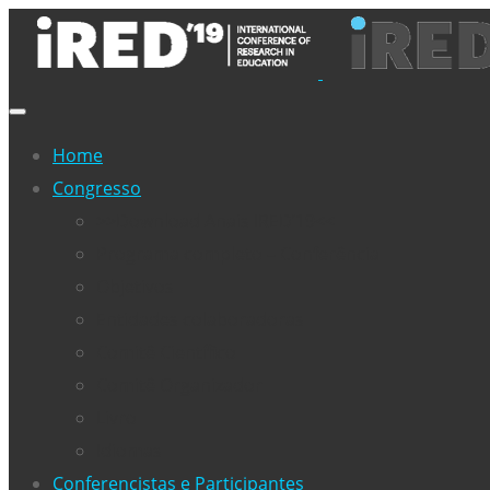
Home
Congresso
>>Download Anais IRED’19<<
Programa completo – Conferência
Objetivos
Entidades colaboradoras
Comitê Científico
Comitê Organizador
Livro
Idiomas
Conferencistas e Participantes