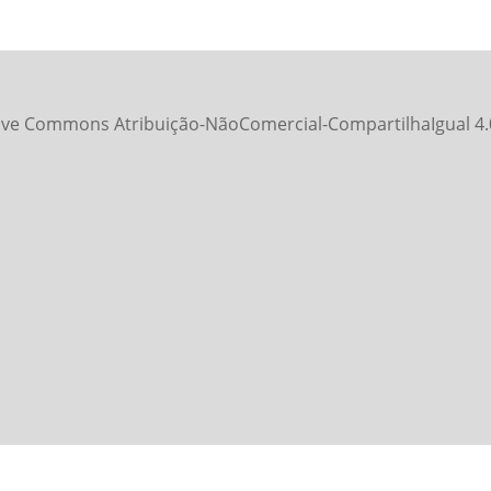
ive Commons Atribuição-NãoComercial-CompartilhaIgual 4.0 