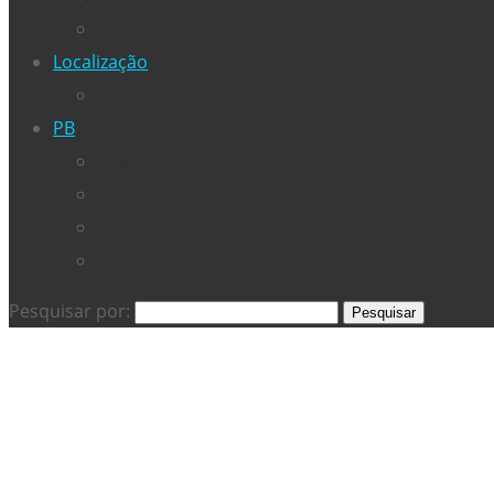
Visite Barcelona
Localização
Mapa da universidade
PB
CAS
CAT
ENG
PB
Pesquisar por: