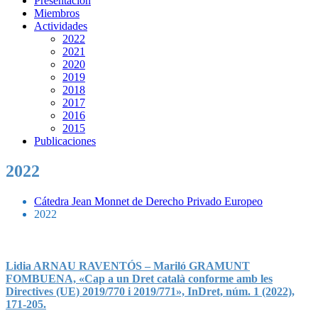
Presentación
Miembros
Actividades
2022
2021
2020
2019
2018
2017
2016
2015
Publicaciones
2022
Cátedra Jean Monnet de Derecho Privado Europeo
2022
Lidia ARNAU RAVENTÓS – Mariló GRAMUNT
FOMBUENA, «Cap a un Dret català conforme amb les
Directives (UE) 2019/770 i 2019/771», InDret, núm. 1 (2022),
171-205.