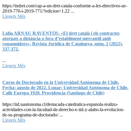
https://indret.com/cap-a-un-dret-catala-conforme-a-les-directives-ue-
2019-770-i-2019-771/?edicion=1.22 ...
Llegeix Més
Lídia ARNAU RAVENTÓS, «El dret català i els contractes
atorgats a distància o fora d’establiment mercantil amb
consumidors», Revista Jurídica de Catalunya, núm. 2 (2022),
337-372.
...
Llegeix Més
Curso de Doctorado en la Universidad Autónoma de Chile.
Fecha: agosto de 2022. Lugar: Universidad Autónoma de Chile.
Calle Europa 1920. Providencia (Santiago de Chile)
https://iid.uautonoma.cl/destacada-catedratica-espanola-realizo-
actividades-con-la-facultad-de-derecho-e-iid-y-alabo-la-evolucion-
de-su-programa-de-doctorado/ ...
Llegeix Més