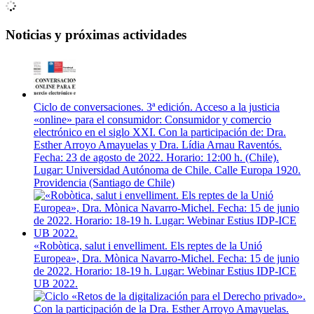
Noticias y próximas actividades
Ciclo de conversaciones. 3ª edición. Acceso a la justicia
«online» para el consumidor: Consumidor y comercio
electrónico en el siglo XXI. Con la participación de: Dra.
Esther Arroyo Amayuelas y Dra. Lídia Arnau Raventós.
Fecha: 23 de agosto de 2022. Horario: 12:00 h. (Chile).
Lugar: Universidad Autónoma de Chile. Calle Europa 1920.
Providencia (Santiago de Chile)
«Robòtica, salut i envelliment. Els reptes de la Unió
Europea», Dra. Mònica Navarro-Michel. Fecha: 15 de junio
de 2022. Horario: 18-19 h. Lugar: Webinar Estius IDP-ICE
UB 2022.