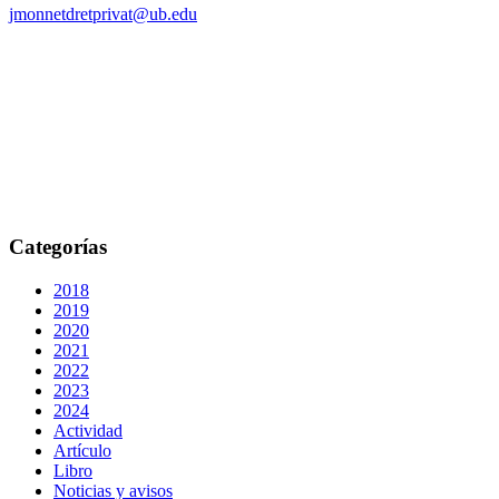
jmonnetdretprivat@ub.edu
Categorías
2018
2019
2020
2021
2022
2023
2024
Actividad
Artículo
Libro
Noticias y avisos