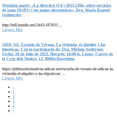
Working paper: «La directiva (UE) 2015/2366, sobre servicios
de pago (DSP2) y los pagos electrónicos», Dra. Maria Raquel
Guimarães
http://hdl.handle.net/2445/187833 ...
Llegeix Més
ADICAE. Escuela de Verano. La vivienda, el alquiler y las
hipotecas. Con la participació de: Dra. Miriam Anderson.
Fecha: 28 de julio de 2022. Horario: 18:00 h. Lugar: Carrer de
la Creu dels Molers, 13, 08004-Barcelona
https://pildorasformativas.adicae.net/escuela-de-verano-de-adicae-la-
vivienda-el-alquiler-y-las-hipotecas/ ...
Llegeix Més
‹
1
2
3
4
›