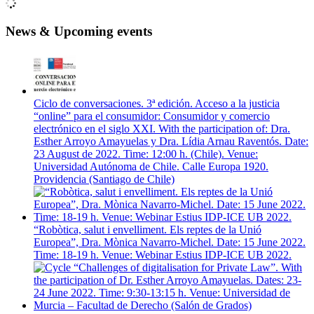
News & Upcoming events
Ciclo de conversaciones. 3ª edición. Acceso a la justicia
“online” para el consumidor: Consumidor y comercio
electrónico en el siglo XXI. With the participation of: Dra.
Esther Arroyo Amayuelas y Dra. Lídia Arnau Raventós. Date:
23 August de 2022. Time: 12:00 h. (Chile). Venue:
Universidad Autónoma de Chile. Calle Europa 1920.
Providencia (Santiago de Chile)
“Robòtica, salut i envelliment. Els reptes de la Unió
Europea”, Dra. Mònica Navarro-Michel. Date: 15 June 2022.
Time: 18-19 h. Venue: Webinar Estius IDP-ICE UB 2022.