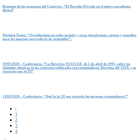
Resumen de las ponencias del Congreso: “El Derecho Privado en el nuevo paradigma
digital”
Working Paper: “Overblocking en redes sociales y otras plataformas: riesgos y remedios
para los usuarios proveedores de contenidos”.
19/03/2020 – Conferencia: “La Directiva 93/13/CEE, de 5 de abril de 1993, sobre las
cláusulas abusivas en los contratos celebrados con consumidores. Doctrina del TJUE y su
recepción por el TS”
13/03/2020 – Conferència: “Què fa la UE per protegir les persones consumidores?”
‹
1
2
3
4