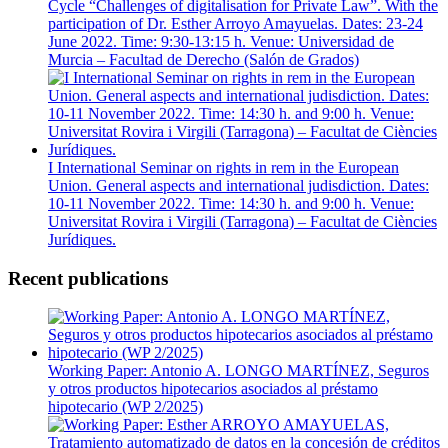
Cycle “Challenges of digitalisation for Private Law”. With the
participation of Dr. Esther Arroyo Amayuelas. Dates: 23-24
June 2022. Time: 9:30-13:15 h. Venue: Universidad de
Murcia – Facultad de Derecho (Salón de Grados)
I International Seminar on rights in rem in the European
Union. General aspects and international judisdiction. Dates:
10-11 November 2022. Time: 14:30 h. and 9:00 h. Venue:
Universitat Rovira i Virgili (Tarragona) – Facultat de Ciències
Jurídiques.
Recent publications
Working Paper: Antonio A. LONGO MARTÍNEZ, Seguros
y otros productos hipotecarios asociados al préstamo
hipotecario (WP 2/2025)