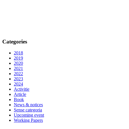
Categories
2018
2019
2020
2021
2022
2023
2024
Activitie
Article
Book
News & notices
Sense categoria
Upcoming event
Working Papers