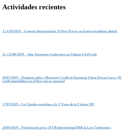
Actividades recientes
3 i 4/10/2019 – Congrés Internacional: El Dret Privat en el nou paradigma digital
21 i 22/09/2019 – Sino-European Conference on Chinese Civil Code
29/07/2019 – Ponència sobre «Mortgage Credit in European Union Private Law» (El
crèdit immobiliari en el Dret privat europeu)
17/05/2019 – La Càtedra participa a la V Festa de la Ciència UB!
24/04/2019 – Participació en la «II UB International PhD in Law Conference: