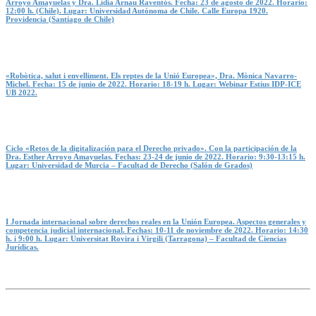
Arroyo Amayuelas y Dra. Lídia Arnau Raventós. Fecha: 23 de agosto de 2022. Horario:
12:00 h. (Chile). Lugar: Universidad Autónoma de Chile. Calle Europa 1920.
Providencia (Santiago de Chile)
«Robòtica, salut i envelliment. Els reptes de la Unió Europea», Dra. Mònica Navarro-
Michel. Fecha: 15 de junio de 2022. Horario: 18-19 h. Lugar: Webinar Estius IDP-ICE
UB 2022.
Ciclo «Retos de la digitalización para el Derecho privado». Con la participación de la
Dra. Esther Arroyo Amayuelas. Fechas: 23-24 de junio de 2022. Horario: 9:30-13:15 h.
Lugar: Universidad de Murcia – Facultad de Derecho (Salón de Grados)
I Jornada internacional sobre derechos reales en la Unión Europea. Aspectos generales y
competencia judicial internacional. Fechas: 10-11 de noviembre de 2022. Horario: 14:30
h. i 9:00 h. Lugar: Universitat Rovira i Virgili (Tarragona) – Facultad de Ciencias
Jurídicas.