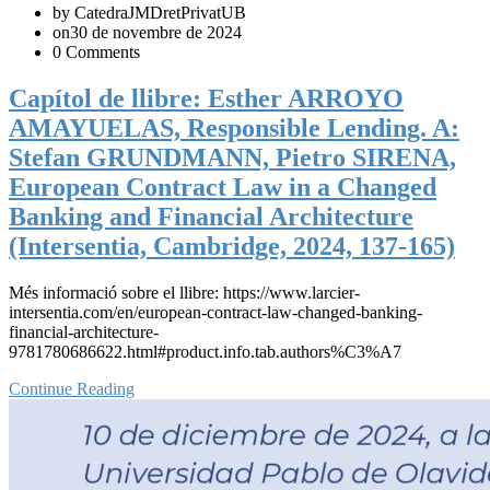
by CatedraJMDretPrivatUB
on30 de novembre de 2024
0 Comments
Capítol de llibre: Esther ARROYO
AMAYUELAS, Responsible Lending. A:
Stefan GRUNDMANN, Pietro SIRENA,
European Contract Law in a Changed
Banking and Financial Architecture
(Intersentia, Cambridge, 2024, 137-165)
Més informació sobre el llibre: https://www.larcier-
intersentia.com/en/european-contract-law-changed-banking-
financial-architecture-
9781780686622.html#product.info.tab.authors%C3%A7
Continue Reading