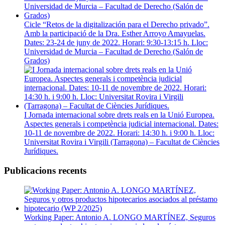
Cicle “Retos de la digitalización para el Derecho privado”.
Amb la participació de la Dra. Esther Arroyo Amayuelas.
Dates: 23-24 de juny de 2022. Horari: 9:30-13:15 h. Lloc:
Universidad de Murcia – Facultad de Derecho (Salón de
Grados)
I Jornada internacional sobre drets reals en la Unió Europea.
Aspectes generals i competència judicial internacional. Dates:
10-11 de novembre de 2022. Horari: 14:30 h. i 9:00 h. Lloc:
Universitat Rovira i Virgili (Tarragona) – Facultat de Ciències
Jurídiques.
Publicacions recents
Working Paper: Antonio A. LONGO MARTÍNEZ, Seguros