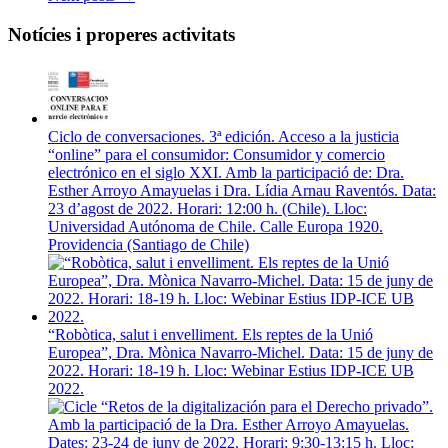
Notícies i properes activitats
Ciclo de conversaciones. 3ª edición. Acceso a la justicia
“online” para el consumidor: Consumidor y comercio
electrónico en el siglo XXI. Amb la participació de: Dra.
Esther Arroyo Amayuelas i Dra. Lídia Arnau Raventós. Data:
23 d’agost de 2022. Horari: 12:00 h. (Chile). Lloc:
Universidad Autónoma de Chile. Calle Europa 1920.
Providencia (Santiago de Chile)
“Robòtica, salut i envelliment. Els reptes de la Unió
Europea”, Dra. Mònica Navarro-Michel. Data: 15 de juny de
2022. Horari: 18-19 h. Lloc: Webinar Estius IDP-ICE UB
2022.