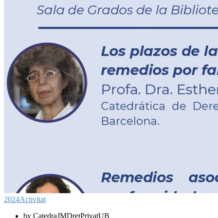
2024
Activitat
by CatedraJMDretPrivatUB