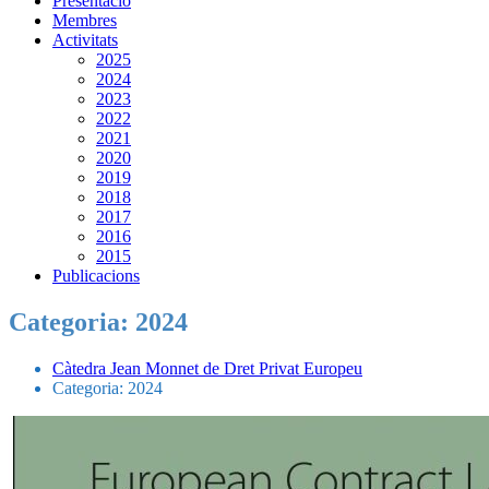
Presentació
Membres
Activitats
2025
2024
2023
2022
2021
2020
2019
2018
2017
2016
2015
Publicacions
Categoria:
2024
Càtedra Jean Monnet de Dret Privat Europeu
Categoria:
2024