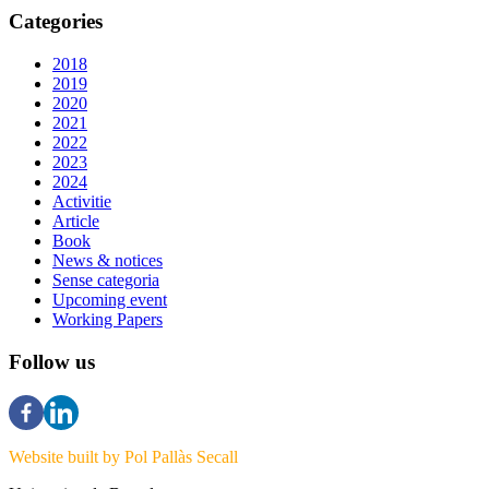
Categories
2018
2019
2020
2021
2022
2023
2024
Activitie
Article
Book
News & notices
Sense categoria
Upcoming event
Working Papers
Follow us
Website built by Pol Pallàs Secall