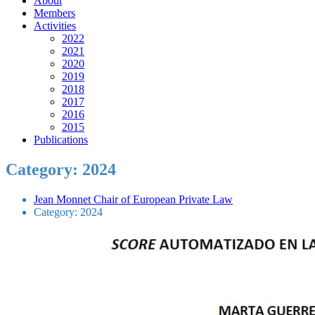
About
Members
Activities
2022
2021
2020
2019
2018
2017
2016
2015
Publications
Category:
2024
Jean Monnet Chair of European Private Law
Category:
2024