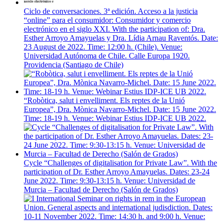
Ciclo de conversaciones. 3ª edición. Acceso a la justicia
“online” para el consumidor: Consumidor y comercio
electrónico en el siglo XXI. With the participation of: Dra.
Esther Arroyo Amayuelas y Dra. Lídia Arnau Raventós. Date:
23 August de 2022. Time: 12:00 h. (Chile). Venue:
Universidad Autónoma de Chile. Calle Europa 1920.
Providencia (Santiago de Chile)
“Robòtica, salut i envelliment. Els reptes de la Unió
Europea”, Dra. Mònica Navarro-Michel. Date: 15 June 2022.
Time: 18-19 h. Venue: Webinar Estius IDP-ICE UB 2022.
Cycle “Challenges of digitalisation for Private Law”. With the
participation of Dr. Esther Arroyo Amayuelas. Dates: 23-24
June 2022. Time: 9:30-13:15 h. Venue: Universidad de
Murcia – Facultad de Derecho (Salón de Grados)