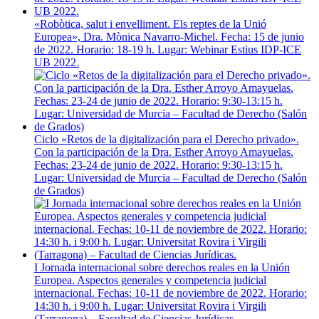
«Robòtica, salut i envelliment. Els reptes de la Unió
Europea», Dra. Mònica Navarro-Michel. Fecha: 15 de junio
de 2022. Horario: 18-19 h. Lugar: Webinar Estius IDP-ICE
UB 2022.
Ciclo «Retos de la digitalización para el Derecho privado».
Con la participación de la Dra. Esther Arroyo Amayuelas.
Fechas: 23-24 de junio de 2022. Horario: 9:30-13:15 h.
Lugar: Universidad de Murcia – Facultad de Derecho (Salón
de Grados)
I Jornada internacional sobre derechos reales en la Unión
Europea. Aspectos generales y competencia judicial
internacional. Fechas: 10-11 de noviembre de 2022. Horario:
14:30 h. i 9:00 h. Lugar: Universitat Rovira i Virgili
(Tarragona) – Facultad de Ciencias Jurídicas.