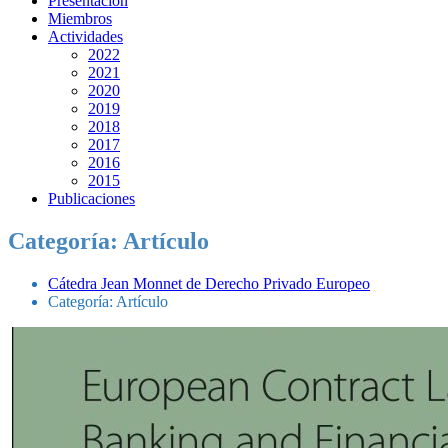
Presentación
Miembros
Actividades
2022
2021
2020
2019
2018
2017
2016
2015
Publicaciones
Categoría:
Artículo
Cátedra Jean Monnet de Derecho Privado Europeo
Categoría:
Artículo