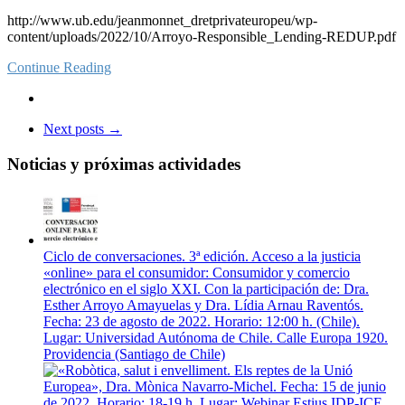
http://www.ub.edu/jeanmonnet_dretprivateuropeu/wp-
content/uploads/2022/10/Arroyo-Responsible_Lending-REDUP.pdf
Continue Reading
Next posts
→
Noticias y próximas actividades
Ciclo de conversaciones. 3ª edición. Acceso a la justicia
«online» para el consumidor: Consumidor y comercio
electrónico en el siglo XXI. Con la participación de: Dra.
Esther Arroyo Amayuelas y Dra. Lídia Arnau Raventós.
Fecha: 23 de agosto de 2022. Horario: 12:00 h. (Chile).
Lugar: Universidad Autónoma de Chile. Calle Europa 1920.
Providencia (Santiago de Chile)