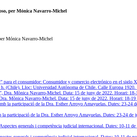
uoso, per Mónica Navarro-Michel
 per Mónica Navarro-Michel
ine” para el consumidor: Consumidor y comercio electrónico en el siglo
 h. (Chile). Lloc: Universidad Autónoma de Chile. Calle Europa 1920. 
”, Dra. Mònica Navarro-Michel. Data: 15 de juny de 2022. Horari: 18-
b la participació de la Dra. Esther Arroyo Amayuelas. Dates: 23-24 de 
pectes generals i competència judicial internacional. Dates: 10-11 de n