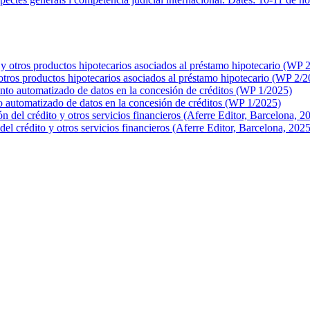
 productos hipotecarios asociados al préstamo hipotecario (WP 2/2
matizado de datos en la concesión de créditos (WP 1/2025)
rédito y otros servicios financieros (Aferre Editor, Barcelona, 2025