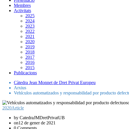
Presentació
Membres
Activitats
2025
2024
2023
2022
2021
2020
2019
2018
2017
2016
2015
Publicacions
Càtedra Jean Monnet de Dret Privat Europeu
Arxius
Vehículos automatizados y responsabilidad por producto defec
2020
Article
by CatedraJMDretPrivatUB
on12 de gener de 2021
0 Comments