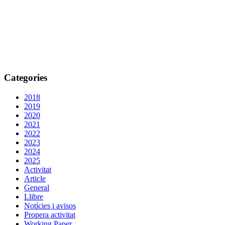
Categories
2018
2019
2020
2021
2022
2023
2024
2025
Activitat
Article
General
Llibre
Notícies i avisos
Propera activitat
Working Paper