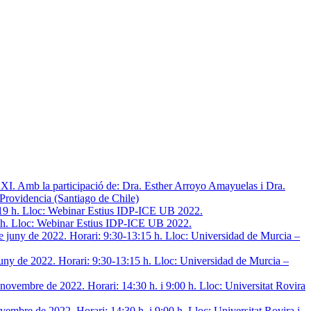
 XXI. Amb la participació de: Dra. Esther Arroyo Amayuelas i Dra.
Providencia (Santiago de Chile)
19 h. Lloc: Webinar Estius IDP-ICE UB 2022.
juny de 2022. Horari: 9:30-13:15 h. Lloc: Universidad de Murcia –
ovembre de 2022. Horari: 14:30 h. i 9:00 h. Lloc: Universitat Rovira i