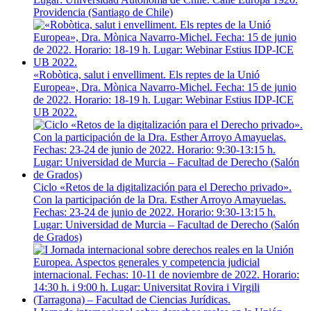
Providencia (Santiago de Chile)
«Robòtica, salut i envelliment. Els reptes de la Unió
Europea», Dra. Mònica Navarro-Michel. Fecha: 15 de junio
de 2022. Horario: 18-19 h. Lugar: Webinar Estius IDP-ICE
UB 2022.
Ciclo «Retos de la digitalización para el Derecho privado».
Con la participación de la Dra. Esther Arroyo Amayuelas.
Fechas: 23-24 de junio de 2022. Horario: 9:30-13:15 h.
Lugar: Universidad de Murcia – Facultad de Derecho (Salón
de Grados)