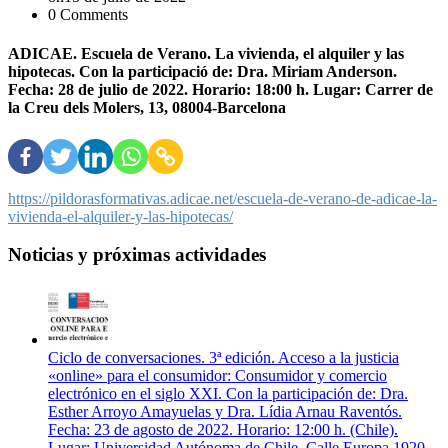
0 Comments
ADICAE. Escuela de Verano. La vivienda, el alquiler y las
hipotecas. Con la participació de: Dra. Miriam Anderson.
Fecha: 28 de julio de 2022. Horario: 18:00 h. Lugar: Carrer de
la Creu dels Molers, 13, 08004-Barcelona
https://pildorasformativas.adicae.net/escuela-de-verano-de-adicae-la-
vivienda-el-alquiler-y-las-hipotecas/
Noticias y próximas actividades
Ciclo de conversaciones. 3ª edición. Acceso a la justicia
«online» para el consumidor: Consumidor y comercio
electrónico en el siglo XXI. Con la participación de: Dra.
Esther Arroyo Amayuelas y Dra. Lídia Arnau Raventós.
Fecha: 23 de agosto de 2022. Horario: 12:00 h. (Chile).
Lugar: Universidad Autónoma de Chile. Calle Europa 1920.