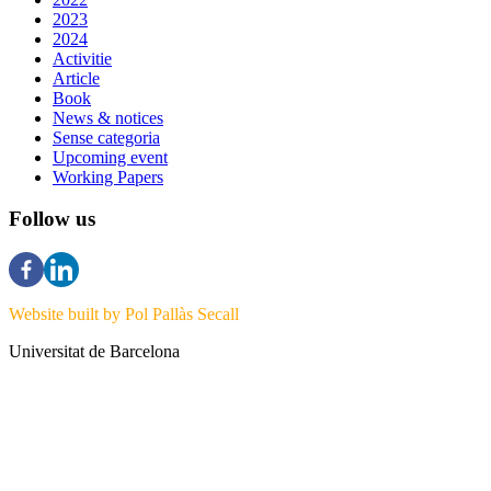
2023
2024
Activitie
Article
Book
News & notices
Sense categoria
Upcoming event
Working Papers
Follow us
Website built by Pol Pallàs Secall
Universitat de Barcelona