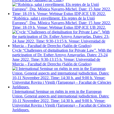
“Robòtica, salut i envelliment. Els reptes de la Unió
Europea”, Dra. Mònica Navarro-Michel. Date: 15 June 2022.
Time: 18-19 h. Venue: Webinar Estius IDP-ICE UB 2022.
Cycle “Challenges of digitalisation for Private Law”. With the
participation of Dr. Esther Arroyo Amayuelas. Dates: 23-24
June 2022. Time: 9:30-13:15 h. Venue: Universidad de
Murcia – Facultad de Derecho (Salón de Grados)
I International Seminar on rights in rem in the European
Union. General aspects and international judisdiction. Dates:
10-11 November 2022. Time: 14:30 h. and 9:00 h. Venue:
Universitat Rovira i Virgili (Tarragona) – Facultat de Ciències
Jurídiques.