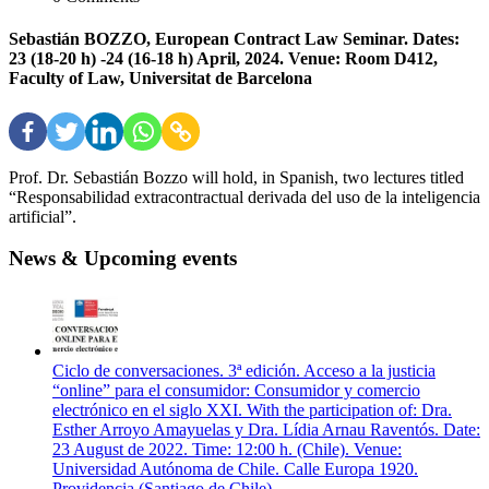
Sebastián BOZZO, European Contract Law Seminar. Dates:
23 (18-20 h) -24 (16-18 h) April, 2024. Venue: Room D412,
Faculty of Law, Universitat de Barcelona
Prof. Dr. Sebastián Bozzo will hold, in Spanish, two lectures titled
“Responsabilidad extracontractual derivada del uso de la inteligencia
artificial”.
News & Upcoming events
Ciclo de conversaciones. 3ª edición. Acceso a la justicia
“online” para el consumidor: Consumidor y comercio
electrónico en el siglo XXI. With the participation of: Dra.
Esther Arroyo Amayuelas y Dra. Lídia Arnau Raventós. Date:
23 August de 2022. Time: 12:00 h. (Chile). Venue:
Universidad Autónoma de Chile. Calle Europa 1920.
Providencia (Santiago de Chile)