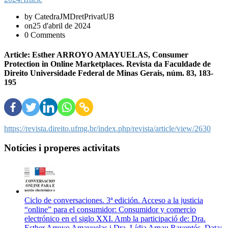
by CatedraJMDretPrivatUB
on25 d'abril de 2024
0 Comments
Article: Esther ARROYO AMAYUELAS, Consumer
Protection in Online Marketplaces. Revista da Faculdade de
Direito Universidade Federal de Minas Gerais, núm. 83, 183-
195
https://revista.direito.ufmg.br/index.php/revista/article/view/2630
Notícies i properes activitats
Ciclo de conversaciones. 3ª edición. Acceso a la justicia
“online” para el consumidor: Consumidor y comercio
electrónico en el siglo XXI. Amb la participació de: Dra.
Esther Arroyo Amayuelas i Dra. Lídia Arnau Raventós. Data: