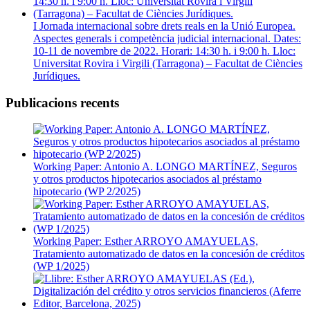
I Jornada internacional sobre drets reals en la Unió Europea.
Aspectes generals i competència judicial internacional. Dates:
10-11 de novembre de 2022. Horari: 14:30 h. i 9:00 h. Lloc:
Universitat Rovira i Virgili (Tarragona) – Facultat de Ciències
Jurídiques.
Publicacions recents
Working Paper: Antonio A. LONGO MARTÍNEZ, Seguros
y otros productos hipotecarios asociados al préstamo
hipotecario (WP 2/2025)
Working Paper: Esther ARROYO AMAYUELAS,
Tratamiento automatizado de datos en la concesión de créditos
(WP 1/2025)