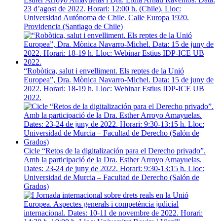
23 d’agost de 2022. Horari: 12:00 h. (Chile). Lloc:
Universidad Autónoma de Chile. Calle Europa 1920.
Providencia (Santiago de Chile)
“Robòtica, salut i envelliment. Els reptes de la Unió
Europea”, Dra. Mònica Navarro-Michel. Data: 15 de juny de
2022. Horari: 18-19 h. Lloc: Webinar Estius IDP-ICE UB
2022.
Cicle “Retos de la digitalización para el Derecho privado”.
Amb la participació de la Dra. Esther Arroyo Amayuelas.
Dates: 23-24 de juny de 2022. Horari: 9:30-13:15 h. Lloc:
Universidad de Murcia – Facultad de Derecho (Salón de
Grados)