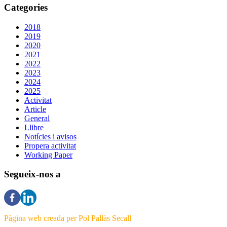
Categories
2018
2019
2020
2021
2022
2023
2024
2025
Activitat
Article
General
Llibre
Notícies i avisos
Propera activitat
Working Paper
Segueix-nos a
Pàgina web creada per Pol Pallàs Secall