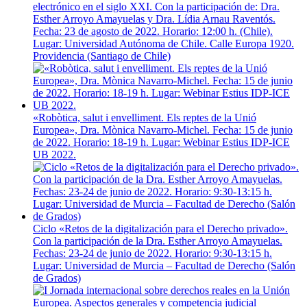
electrónico en el siglo XXI. Con la participación de: Dra.
Esther Arroyo Amayuelas y Dra. Lídia Arnau Raventós.
Fecha: 23 de agosto de 2022. Horario: 12:00 h. (Chile).
Lugar: Universidad Autónoma de Chile. Calle Europa 1920.
Providencia (Santiago de Chile)
«Robòtica, salut i envelliment. Els reptes de la Unió
Europea», Dra. Mònica Navarro-Michel. Fecha: 15 de junio
de 2022. Horario: 18-19 h. Lugar: Webinar Estius IDP-ICE
UB 2022.
Ciclo «Retos de la digitalización para el Derecho privado».
Con la participación de la Dra. Esther Arroyo Amayuelas.
Fechas: 23-24 de junio de 2022. Horario: 9:30-13:15 h.
Lugar: Universidad de Murcia – Facultad de Derecho (Salón
de Grados)