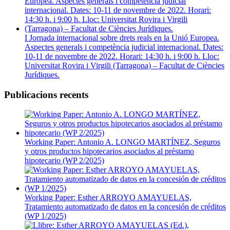
I Jornada internacional sobre drets reals en la Unió Europea.
Aspectes generals i competència judicial internacional. Dates:
10-11 de novembre de 2022. Horari: 14:30 h. i 9:00 h. Lloc:
Universitat Rovira i Virgili (Tarragona) – Facultat de Ciències
Jurídiques.
Publicacions recents
Working Paper: Antonio A. LONGO MARTÍNEZ, Seguros
y otros productos hipotecarios asociados al préstamo
hipotecario (WP 2/2025)
Working Paper: Esther ARROYO AMAYUELAS,
Tratamiento automatizado de datos en la concesión de créditos
(WP 1/2025)