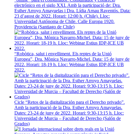
electrónico en el siglo XXI. Amb la participació de: Dra.
Esther Arroyo Amayuelas i Dra. Lídia Arnau Raventós. Data:
23 d’agost de 2022. Horari: 12:00 h. (Chile). Lloc:
Universidad Autónoma de Chile. Calle Europa 1920.
Providencia (Santiago de Chile)
“Robòtica, salut i envelliment. Els reptes de la Unió
Europea”, Dra. Mònica Navarro-Michel. Data: 15 de juny de
2022. Horari: 18-19 h. Lloc: Webinar Estius IDP-ICE UB
2022.
Cicle “Retos de la digitalización para el Derecho privado”.
Amb la participació de la Dra. Esther Arroyo Amayuelas.
Dates: 23-24 de juny de 2022. Horari: 9:30-13:15 h. Lloc:
Universidad de Murcia – Facultad de Derecho (Salón de
Grados)