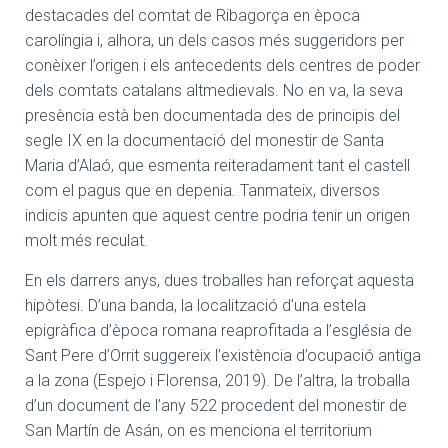
destacades del comtat de Ribagorça en època
carolíngia i, alhora, un dels casos més suggeridors per
conèixer l’origen i els antecedents dels centres de poder
dels comtats catalans altmedievals. No en va, la seva
presència està ben documentada des de principis del
segle IX en la documentació del monestir de Santa
Maria d’Alaó, que esmenta reiteradament tant el castell
com el pagus que en depenia. Tanmateix, diversos
indicis apunten que aquest centre podria tenir un origen
molt més reculat.
En els darrers anys, dues troballes han reforçat aquesta
hipòtesi. D’una banda, la localització d’una estela
epigràfica d’època romana reaprofitada a l’església de
Sant Pere d’Orrit suggereix l’existència d’ocupació antiga
a la zona (Espejo i Florensa, 2019). De l’altra, la troballa
d’un document de l’any 522 procedent del monestir de
San Martín de Asán, on es menciona el territorium