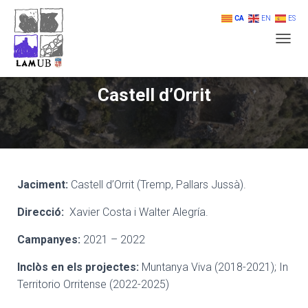
CA
EN
ES
T
O
G
G
Castell d’Orrit
L
E
N
A
V
I
G
Jaciment:
Castell d’Orrit (Tremp, Pallars Jussà).
A
T
Direcció:
Xavier Costa i Walter Alegría
.
I
O
Campanyes:
2021 – 2022
N
Inclòs en els projectes:
Muntanya Viva (2018-2021); In
Territorio Orritense (2022-2025)