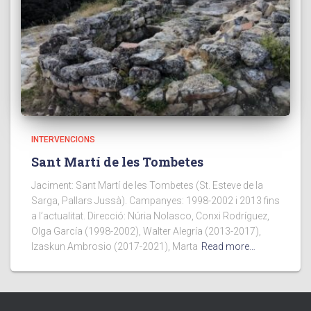
INTERVENCIONS
Sant Martí de les Tombetes
Jaciment: Sant Martí de les Tombetes (St. Esteve de la
Sarga, Pallars Jussà). Campanyes: 1998-2002 i 2013 fins
a l’actualitat. Direcció: Núria Nolasco, Conxi Rodríguez,
Olga García (1998-2002), Walter Alegría (2013-2017),
Izaskun Ambrosio (2017-2021), Marta
Read more…