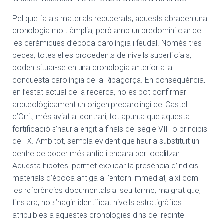
Pel que fa als materials recuperats, aquests abracen una
cronologia molt àmplia, però amb un predomini clar de
les ceràmiques d’època carolíngia i feudal. Només tres
peces, totes elles procedents de nivells superficials,
poden situar-se en una cronologia anterior a la
conquesta carolíngia de la Ribagorça. En conseqüència,
en l’estat actual de la recerca, no es pot confirmar
arqueològicament un origen precarolingi del Castell
d’Orrit; més aviat al contrari, tot apunta que aquesta
fortificació s’hauria erigit a finals del segle VIII o principis
del IX. Amb tot, sembla evident que hauria substituït un
centre de poder més antic i encara per localitzar.
Aquesta hipòtesi permet explicar la presència d’indicis
materials d’època antiga a l’entorn immediat, així com
les referències documentals al seu terme, malgrat que,
fins ara, no s’hagin identificat nivells estratigràfics
atribuïbles a aquestes cronologies dins del recinte