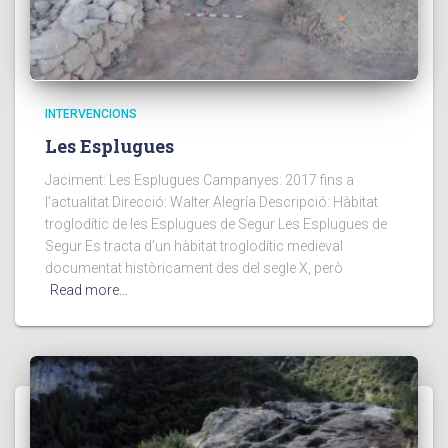
INTERVENCIONS
Les Esplugues
Jaciment: Les Esplugues Campanyes: 2017 fins a
l’actualitat Direcció: Walter Alegría Descripció: Hàbitat
troglodític de les Esplugues de Segur Les Esplugues de
Segur Es tracta d’un hàbitat troglodític medieval
documentat històricament des del segle X, però
Read more…