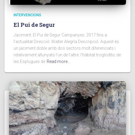
INTERVENCIONS
El Pui de Segur
Jaciment: El Pui de Segur Campanyes: 2017 fins a
l’actualitat Direcció: Walter Alegría Descripció: Aquest és
un jaciment doble amb dos sectors molt diferenciats i
relativament allunyats l’un de l’altre: l’hàbitat troglodític de
les Esplugues de
Read more…