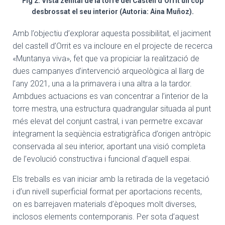
Fig 2: Vista zenital de la torre del Castell d’Orrit un cop
desbrossat el seu interior (Autoria: Aina Muñoz).
Amb l’objectiu d’explorar aquesta possibilitat, el jaciment
del castell d’Orrit es va incloure en el projecte de recerca
«Muntanya viva», fet que va propiciar la realització de
dues campanyes d’intervenció arqueològica al llarg de
l’any 2021, una a la primavera i una altra a la tardor.
Ambdues actuacions es van concentrar a l’interior de la
torre mestra, una estructura quadrangular situada al punt
més elevat del conjunt castral, i van permetre excavar
íntegrament la seqüència estratigràfica d’origen antròpic
conservada al seu interior, aportant una visió completa
de l’evolució constructiva i funcional d’aquell espai.
Els treballs es van iniciar amb la retirada de la vegetació
i d’un nivell superficial format per aportacions recents,
on es barrejaven materials d’èpoques molt diverses,
inclosos elements contemporanis. Per sota d’aquest