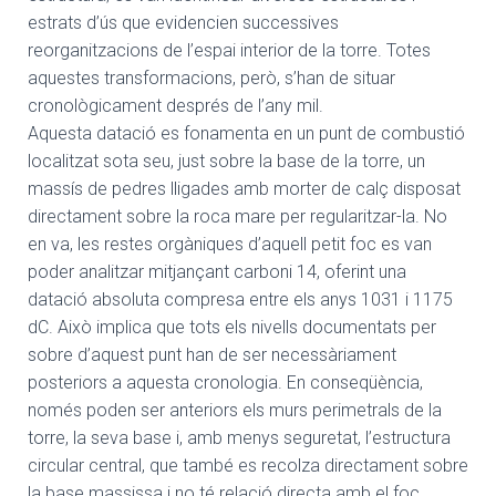
estrats d’ús que evidencien successives
reorganitzacions de l’espai interior de la torre. Totes
aquestes transformacions, però, s’han de situar
cronològicament després de l’any mil.
Aquesta datació es fonamenta en un punt de combustió
localitzat sota seu, just sobre la base de la torre, un
massís de pedres lligades amb morter de calç disposat
directament sobre la roca mare per regularitzar-la. No
en va, les restes orgàniques d’aquell petit foc es van
poder analitzar mitjançant carboni 14, oferint una
datació absoluta compresa entre els anys 1031 i 1175
dC. Això implica que tots els nivells documentats per
sobre d’aquest punt han de ser necessàriament
posteriors a aquesta cronologia. En conseqüència,
només poden ser anteriors els murs perimetrals de la
torre, la seva base i, amb menys seguretat, l’estructura
circular central, que també es recolza directament sobre
la base massissa i no té relació directa amb el foc.