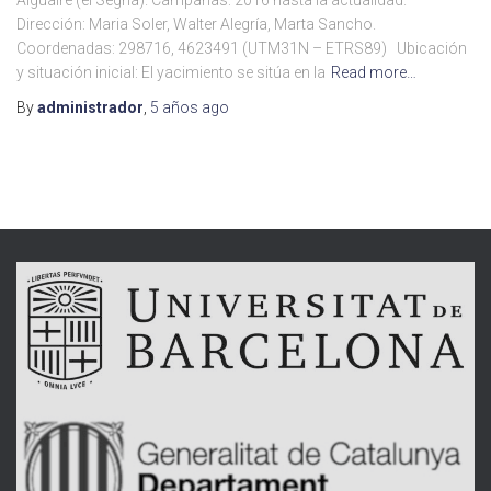
Dirección: Maria Soler, Walter Alegría, Marta Sancho.
Coordenadas: 298716, 4623491 (UTM31N – ETRS89) Ubicación
y situación inicial: El yacimiento se sitúa en la
Read more…
By
administrador
,
5 años
ago