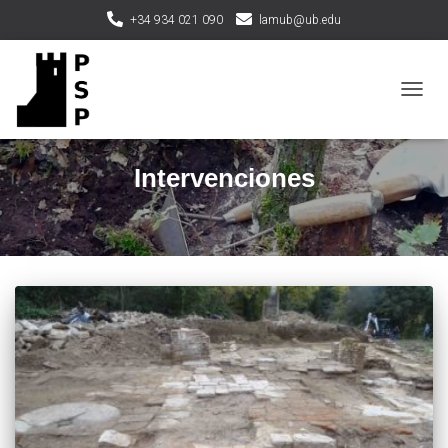
+34 934 021 090
lamub@ub.edu
TOGG
NAVIG
Intervenciones