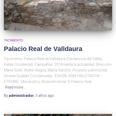
YACIMIENTO
Palacio Real de Valldaura
Yacimiento: Palacio Real de Valldaura (Cerdanyola del Vallès,
Vallès Occidental). Campañas: 2018 hasta la actualidad. Dirección:
Maria Soler, Walter Alegría, Marta Sancho. Proyecto patrimonial:
Vicente Guallart Coordenadas: 426938, 4589148 (UTM31N –
ETRS89) Ubicación y situación inicial: El Palacio Real
Read more…
By
administrador
,
5 años
ago