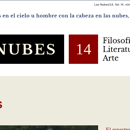
Las Nubes/14, Vol. IX, nú
14
S
El espectr