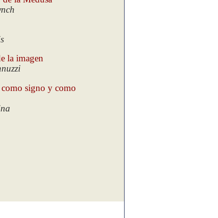
ynch
is
e la imagen
nnuzzi
 como signo y como
ina