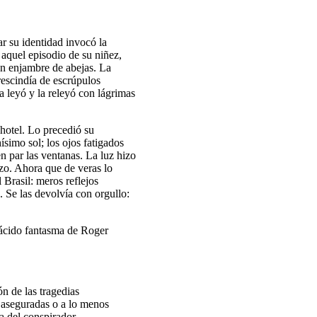
r su identidad invocó la
 aquel episodio de su niñez,
un enjambre de abejas. La
escindía de escrúpulos
a leyó y la releyó con lágrimas
hotel. Lo precedió su
simo sol; los ojos fatigados
n par las ventanas. La luz hizo
azo. Ahora que de veras lo
l Brasil: meros reflejos
 Se las devolvía con orgullo:
lácido fantasma de Roger
n de las tragedias
s aseguradas o a lo menos
la del conspirador