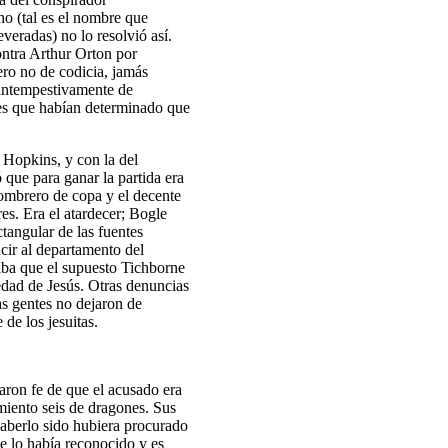
no (tal es el nombre que
everadas) no lo resolvió así.
ontra Arthur Orton por
ero no de codicia, jamás
 intempestivamente de
res que habían determinado que
 Hopkins, y con la del
 que para ganar la partida era
sombrero de copa y el decente
es. Era el atardecer; Bogle
ctangular de las fuentes
ucir al departamento del
aba que el supuesto Tichborne
edad de Jesús. Otras denuncias
as gentes no dejaron de
de los jesuitas.
taron fe de que el acusado era
iento seis de dragones. Sus
haberlo sido hubiera procurado
e lo había reconocido y es