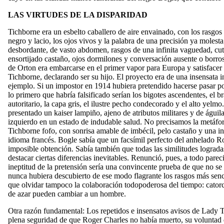
LAS VIRTUDES DE LA DISPARIDAD
Tichborne era un esbelto caballero de aire envainado, con los rasgos 
negro y lacio, los ojos vivos y la palabra de una precisión ya molest
desbordante, de vasto abdomen, rasgos de una infinita vaguedad, cuti
ensortijado castaño, ojos dormilones y conversación ausente o borro
de Orton era embarcarse en el primer vapor para Europa y satisfacer
Tichborne, declarando ser su hijo. El proyecto era de una insensata 
ejemplo. Si un impostor en 1914 hubiera pretendido hacerse pasar 
lo primero que habría falsificado serían los bigotes ascendentes, el b
autoritario, la capa gris, el ilustre pecho condecorado y el alto yelmo
presentado un kaiser lampiño, ajeno de atributos militares y de águil
izquierdo en un estado de indudable salud. No precisamos la metáfor
Tichborne fofo, con sonrisa amable de imbécil, pelo castaño y una i
idioma francés. Bogle sabía que un facsímil perfecto del anhelado R
imposible obtención. Sabía también que todas las similitudes lograda
destacar ciertas diferencias inevitables. Renunció, pues, a todo pare
ineptitud de la pretensión sería una convincente prueba de que no se 
nunca hubiera descubierto de ese modo flagrante los rasgos más sen
que olvidar tampoco la colaboración todopoderosa del tiempo: catorc
de azar pueden cambiar a un hombre.
Otra razón fundamental: Los repetidos e insensatos avisos de Lady
plena seguridad de que Roger Charles no había muerto, su voluntad 