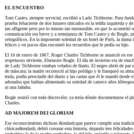
EL ENCUENTRO
Tom Castro, siempre servicial, escribió a Lady Tichborne. Para funda
prueba fehaciente de dos lunares ubicados en la tetilla izquierda y de
tan afligente pero por lo mismo tan memorable, en que lo acometió 
comunicación era breve y a semejanza de Tom Castro y de Bogle, pr
ortográficos. En la imponente soledad de un hotel de París, la dama l
felices y en pocos días encontró los recuerdos que le pedía su hijo.
El 16 de enero de 1867, Roger Charles Tichborne se anunció en ese 
respetuoso sirviente, Ebenezer Bogle. El día de invierno era de muchí
de Lady Tichborne estaban velados de llanto. El negro abrió de par e
de máscara: la madre reconoció al hijo pródigo y le franqueó su abr
tenía, podía prescindir del diario y las cartas que él le mandó desde e
adorados que habían alimentado su soledad de catorce años lóbregos.
ni una faltaba.
Bogle sonrió con toda discreción: ya tenía dónde documentarse el p
Charles.
AD MAJOREM DEI GLORIAM
Ese reconocimiento dichoso &mdash;que parece cumplir una tradició
clásicas&mdash; debió coronar esta historia, dejando tres felicidade
probables: la de la madre verdadera, la del hijo apócrifo y tolerante, 