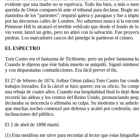
evidente que una madre no se equivoca. Todo iba bien, o más o meno
querida de Orton compareció ante el tribunal para declarar. Bogle no
maniobra de los "parientes"; requirió galera y paraguas y fue a implo
por las decorosas calles de Londres. No sabremos nunca si la encontr
Primrose Hill lo alcanzó el terrible vehículo que desde el fondo de l
vio venir, lanzó un grito, pero no atinó con la salvación. Fue proyect
piedras. Los marcadores cascos del jamelgo le partieron el cráneo.
EL ESPECTRO
Tom Castro era el fantasma de Tichborne, pero un pobre fantasma ha
Cuando le dijeron que éste había muerto se aniquiló. Siguió mintien
y con disparatadas contradicciones. Era fácil prever el fin.
El 27 de febrero de 1874, Arthur Orton (alias) Tom Castro fue cond
trabajos forzados. En la cárcel se hizo querer; era su oficio. Su com
una rebaja de cuatro años. Cuando esa hospitalidad final lo dejó &m
recorrió las aldeas y los centros del Reino Unido, pronunciando peq
declaraba su inocencia o afirmaba su culpa. Su modestia y su anhelo
que muchas noches comenzó por defensa y acabó por confesión, siemp
inclinaciones del público.
El 2 de abril de 1898 murió.
(1) Esta metáfora me sirve para recordar al lector que estas biografía