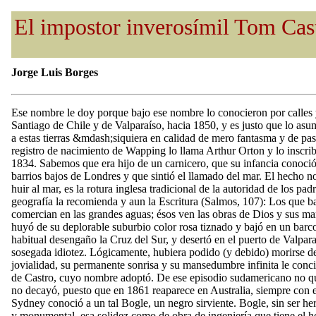
El impostor inverosímil Tom Cas
Jorge Luis Borges
Ese nombre le doy porque bajo ese nombre lo conocieron por calles 
Santiago de Chile y de Valparaíso, hacia 1850, y es justo que lo asu
a estas tierras &mdash;siquiera en calidad de mero fantasma y de pas
registro de nacimiento de Wapping lo llama Arthur Orton y lo inscrib
1834. Sabemos que era hijo de un carnicero, que su infancia conoció 
barrios bajos de Londres y que sintió el llamado del mar. El hecho no
huir al mar, es la rotura inglesa tradicional de la autoridad de los pad
geografía la recomienda y aun la Escritura (Salmos, 107): Los que ba
comercian en las grandes aguas; ésos ven las obras de Dios y sus ma
huyó de su deplorable suburbio color rosa tiznado y bajó en un barc
habitual desengaño la Cruz del Sur, y desertó en el puerto de Valpar
sosegada idiotez. Lógicamente, hubiera podido (y debido) morirse d
jovialidad, su permanente sonrisa y su mansedumbre infinita le concil
de Castro, cuyo nombre adoptó. De ese episodio sudamericano no que
no decayó, puesto que en 1861 reaparece en Australia, siempre con
Sydney conoció a un tal Bogle, un negro sirviente. Bogle, sin ser he
y monumental, esa solidez como de obra de ingeniería que tiene el 