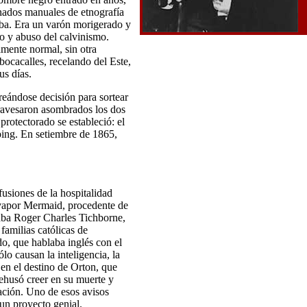
nados manuales de etnografía
eba. Era un varón morigerado y
so y abuso del calvinismo.
amente normal, sin otra
bocacalles, recelando del Este,
us días.
reándose decisión para sortear
atravesaron asombrados los dos
protectorado se estableció: el
ing. En setiembre de 1865,
fusiones de la hospitalidad
l vapor Mermaid, procedente de
taba Roger Charles Tichborne,
familias católicas de
do, que hablaba inglés con el
o causan la inteligencia, la
 en el destino de Orton, que
ehusó creer en su muerte y
ación. Uno de esos avisos
un proyecto genial.