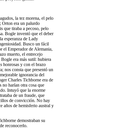
agudos, la tez morena, el pelo
a; Orton era un palurdo
s que tiraba a pecoso, pelo
sa. Bogle inventó que el deber
 la esperanza de Lady
ingeniosidad. Busco un fácil
por el Emperador de Alemania,
razo muerto, el entrecejo
. Bogle era más sutil: hubiera
as honrosas y con el brazo
a; nos consta que presentó un
nmejorable ignorancia del
oger Charles Tichborne era de
s no harían otra cosa que
cido. Intuyó que la enorme
trataba de un fraude, que
cillos de convicción. No hay
e años de hemisferio austral y
 Tichborne demostraban su
de reconocerlo.