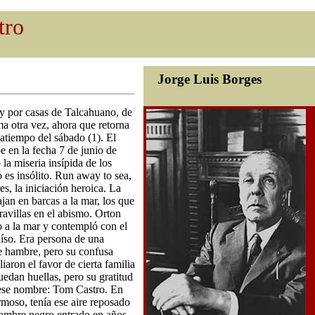
tro
Jorge Luis Borges
y por casas de Talcahuano, de
ma otra vez, ahora que retorna
atiempo del sábado (1). El
e en la fecha 7 de junio de
la miseria insípida de los
 es insólito. Run away to sea,
res, la iniciación heroica. La
jan en barcas a la mar, los que
ravillas en el abismo. Orton
o a la mar y contempló con el
aíso. Era persona de una
e hambre, pero su confusa
iaron el favor de cierta familia
dan huellas, pero su gratitud
 ese nombre: Tom Castro. En
rmoso, tenía ese aire reposado
hombre negro entrado en años,