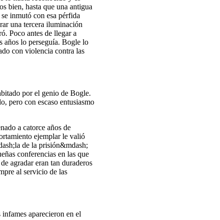
s bien, hasta que una antigua
 se inmutó con esa pérfida
rar una tercera iluminación
ó. Poco antes de llegar a
os años lo perseguía. Bogle lo
ado con violencia contra las
bitado por el genio de Bogle.
do, pero con escaso entusiasmo
enado a catorce años de
portamiento ejemplar le valió
dash;la de la prisión&mdash;
ueñas conferencias en las que
 de agradar eran tan duraderos
re al servicio de las
s infames aparecieron en el