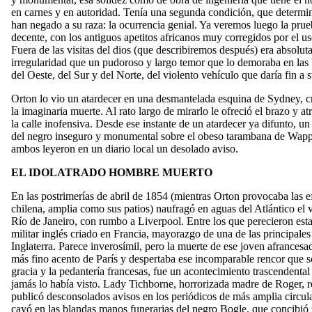
en carnes y en autoridad. Tenía una segunda condición, que determi
han negado a su raza: la ocurrencia genial. Ya veremos luego la pru
decente, con los antiguos apetitos africanos muy corregidos por el u
Fuera de las visitas del dios (que describiremos después) era absolut
irregularidad que un pudoroso y largo temor que lo demoraba en las 
del Oeste, del Sur y del Norte, del violento vehículo que daría fin a s
Orton lo vio un atardecer en una desmantelada esquina de Sydney, c
la imaginaria muerte. Al rato largo de mirarlo le ofreció el brazo y 
la calle inofensiva. Desde ese instante de un atardecer ya difunto, un 
del negro inseguro y monumental sobre el obeso tarambana de Wapp
ambos leyeron en un diario local un desolado aviso.
EL IDOLATRADO HOMBRE MUERTO
En las postrimerías de abril de 1854 (mientras Orton provocaba las e
chilena, amplia como sus patios) naufragó en aguas del Atlántico e
Río de Janeiro, con rumbo a Liverpool. Entre los que perecieron es
militar inglés criado en Francia, mayorazgo de una de las principales 
Inglaterra. Parece inverosímil, pero la muerte de ese joven afrancesa
más fino acento de París y despertaba ese incomparable rencor que sól
gracia y la pedantería francesas, fue un acontecimiento trascendental
jamás lo había visto. Lady Tichborne, horrorizada madre de Roger, r
publicó desconsolados avisos en los periódicos de más amplia circul
cayó en las blandas manos funerarias del negro Bogle, que concibió 