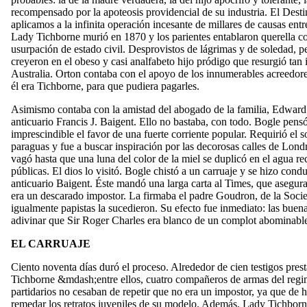
recompensado por la apoteosis providencial de su industria. El Desti
aplicamos a la infinita operación incesante de millares de causas entr
Lady Tichborne murió en 1870 y los parientes entablaron querella c
usurpación de estado civil. Desprovistos de lágrimas y de soledad, p
creyeron en el obeso y casi analfabeto hijo pródigo que resurgió tan
Australia. Orton contaba con el apoyo de los innumerables acreedo
él era Tichborne, para que pudiera pagarles.
Asimismo contaba con la amistad del abogado de la familia, Edward
anticuario Francis J. Baigent. Ello no bastaba, con todo. Bogle pensó
imprescindible el favor de una fuerte corriente popular. Requirió el 
paraguas y fue a buscar inspiración por las decorosas calles de Londr
vagó hasta que una luna del color de la miel se duplicó en el agua re
públicas. El dios lo visitó. Bogle chistó a un carruaje y se hizo cond
anticuario Baigent. Éste mandó una larga carta al Times, que asegur
era un descarado impostor. La firmaba el padre Goudron, de la Soci
igualmente papistas la sucedieron. Su efecto fue inmediato: las buen
adivinar que Sir Roger Charles era blanco de un complot abominable 
EL CARRUAJE
Ciento noventa días duró el proceso. Alrededor de cien testigos pres
Tichborne &mdash;entre ellos, cuatro compañeros de armas del regim
partidarios no cesaban de repetir que no era un impostor, ya que de 
remedar los retratos juveniles de su modelo. Además, Lady Tichborn