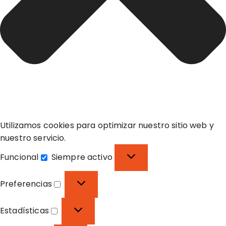
Utilizamos cookies para optimizar nuestro sitio web y
nuestro servicio.
Funcional
Siempre activo
F
u
Preferencias
n
P
c
r
Estadísticas
i
e
E