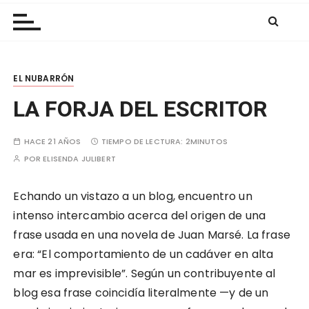
Las Nubes
r
a
l
c
EL NUBARRÓN
o
n
LA FORJA DEL ESCRITOR
t
e
HACE 21 AÑOS
TIEMPO DE LECTURA:
2MINUTOS
n
POR
ELISENDA JULIBERT
i
d
Echando un vistazo a un blog, encuentro un
o
intenso intercambio acerca del origen de una
frase usada en una novela de Juan Marsé. La frase
era: “El comportamiento de un cadáver en alta
mar es imprevisible”. Según un contribuyente al
blog esa frase coincidía literalmente —y de un