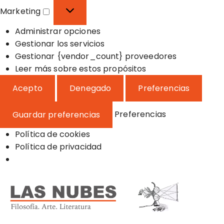
o
f
s
Marketing
n
e
t
M
a
r
a
Administrar opciones
a
l
e
d
Gestionar los servicios
r
n
í
Gestionar {vendor_count} proveedores
k
c
s
Leer más sobre estos propósitos
e
i
t
t
Acepto
Denegado
Preferencias
a
i
i
s
c
n
Preferencias
Guardar preferencias
a
g
s
Política de cookies
Política de privacidad
S
a
l
t
a
Filosofía, Arte y Literatura