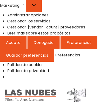
o
f
s
Marketing
n
e
t
M
a
r
a
Administrar opciones
a
l
e
d
Gestionar los servicios
r
n
í
Gestionar {vendor_count} proveedores
k
c
s
Leer más sobre estos propósitos
e
i
t
t
Acepto
Denegado
Preferencias
a
i
i
s
c
n
Preferencias
Guardar preferencias
a
g
s
Política de cookies
Política de privacidad
S
a
l
t
a
Filosofía, Arte y Literatura