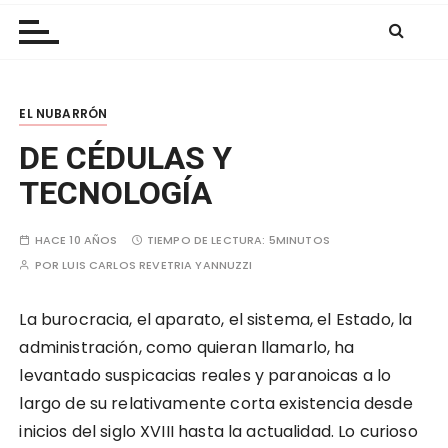
Las Nubes
r
a
l
c
EL NUBARRÓN
o
n
DE CÉDULAS Y
t
TECNOLOGÍA
e
n
HACE 10 AÑOS
TIEMPO DE LECTURA:
5MINUTOS
i
POR
LUIS CARLOS REVETRIA YANNUZZI
d
o
La burocracia, el aparato, el sistema, el Estado, la
administración, como quieran llamarlo, ha
levantado suspicacias reales y paranoicas a lo
largo de su relativamente corta existencia desde
inicios del siglo XVIII hasta la actualidad. Lo curioso