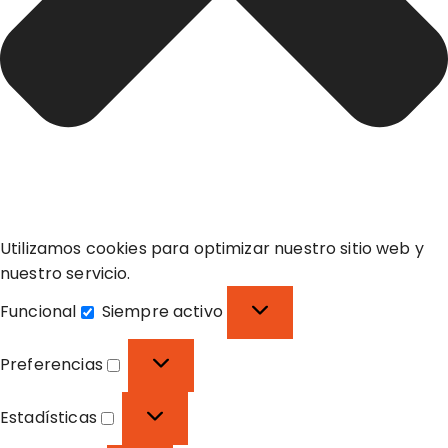
Utilizamos cookies para optimizar nuestro sitio web y
nuestro servicio.
Funcional
Siempre activo
F
u
Preferencias
n
P
c
r
Estadísticas
i
e
E