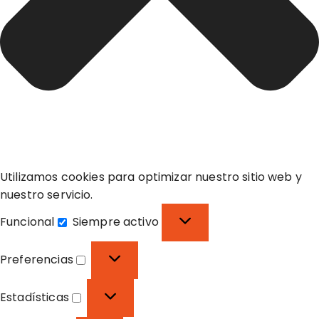
Utilizamos cookies para optimizar nuestro sitio web y
nuestro servicio.
Funcional
Siempre activo
F
u
Preferencias
n
P
c
r
Estadísticas
i
e
E