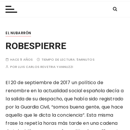
Las Nubes
r
a
l
c
EL NUBARRÓN
o
n
ROBESPIERRE
t
e
HACE 9 AÑOS
TIEMPO DE LECTURA:
5MINUTOS
n
POR
LUIS CARLOS REVETRIA YANNUZZI
i
d
El 20 de septiembre de 2017 un político de
o
renombre en la actualidad social española decía a
la salida de su despacho, que había sido registrado
por la Guardia Civil, “somos buena gente, que hace
aquello que le dicta la conciencia”. Esta misma
frase la repetía horas más tarde en una cadena