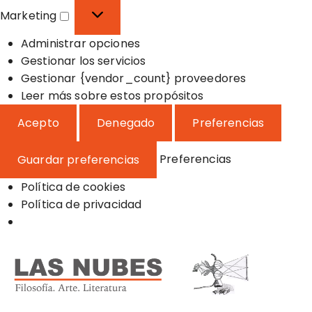
o
f
s
Marketing
n
e
t
M
a
r
a
Administrar opciones
a
l
e
d
Gestionar los servicios
r
n
í
Gestionar {vendor_count} proveedores
k
c
s
Leer más sobre estos propósitos
e
i
t
t
Acepto
Denegado
Preferencias
a
i
i
s
c
n
Preferencias
Guardar preferencias
a
g
s
Política de cookies
Política de privacidad
S
a
l
t
a
Filosofía, Arte y Literatura