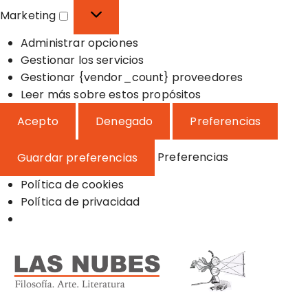
o
f
s
Marketing
n
e
t
M
a
r
a
Administrar opciones
a
l
e
d
Gestionar los servicios
r
n
í
Gestionar {vendor_count} proveedores
k
c
s
Leer más sobre estos propósitos
e
i
t
t
Acepto
Denegado
Preferencias
a
i
i
s
c
n
Preferencias
Guardar preferencias
a
g
s
Política de cookies
Política de privacidad
S
a
l
t
a
Filosofía, Arte y Literatura