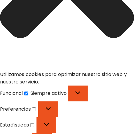
Utilizamos cookies para optimizar nuestro sitio web y
nuestro servicio.
Funcional
Siempre activo
F
u
Preferencias
n
P
c
r
Estadísticas
i
e
E