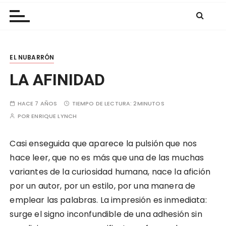
Las Nubes
r
a
l
c
EL NUBARRÓN
o
n
LA AFINIDAD
t
e
HACE 7 AÑOS
TIEMPO DE LECTURA:
2MINUTOS
n
POR
ENRIQUE LYNCH
i
d
Casi enseguida que aparece la pulsión que nos
o
hace leer, que no es más que una de las muchas
variantes de la curiosidad humana, nace la afición
por un autor, por un estilo, por una manera de
emplear las palabras. La impresión es inmediata:
surge el signo inconfundible de una adhesión sin