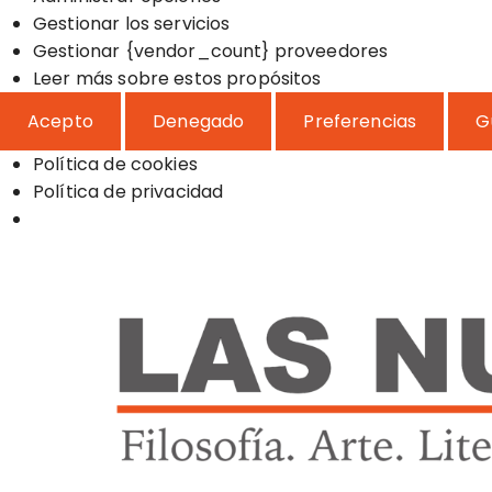
l
e
d
Gestionar los servicios
r
n
í
Gestionar {vendor_count} proveedores
k
c
s
Leer más sobre estos propósitos
e
i
t
t
Acepto
Denegado
Preferencias
G
a
i
i
s
c
n
Política de cookies
a
g
Política de privacidad
s
S
a
l
t
a
r
a
l
c