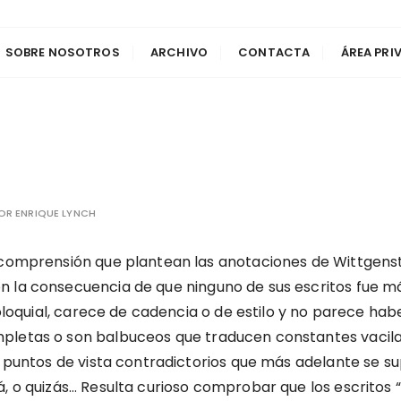
SOBRE NOSOTROS
ARCHIVO
CONTACTA
ÁREA PRI
OR
ENRIQUE LYNCH
e comprensión que plantean las anotaciones de Wittgens
 la consecuencia de que ninguno de sus escritos fue má
 coloquial, carece de cadencia o de estilo y no parece h
pletas o son balbuceos que traducen constantes vacila
 o puntos de vista contradictorios que más adelante se s
, o quizás… Resulta curioso comprobar que los escritos 