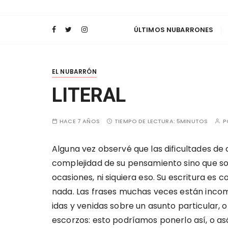
o
Las Nubes
Filosofía, Arte y Literatura
n
t
ÚLTIMOS NUBARRONES
e
n
i
EL NUBARRÓN
d
LITERAL
o
HACE 7 AÑOS
TIEMPO DE LECTURA:
5MINUTOS
P
Alguna vez observé que las dificultades d
complejidad de su pensamiento sino que son
ocasiones, ni siquiera eso. Su escritura es
nada. Las frases muchas veces están incom
idas y venidas sobre un asunto particular,
escorzos: esto podríamos ponerlo así, o asá