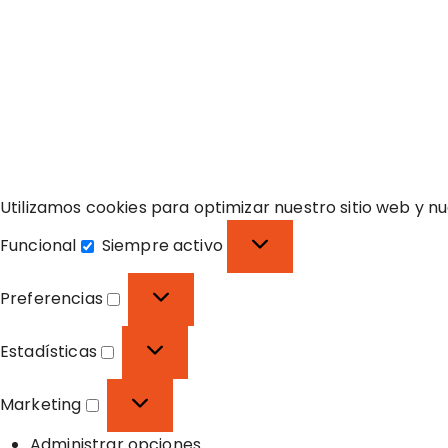
Utilizamos cookies para optimizar nuestro sitio web y nu
Funcional
Siempre activo
F
u
Preferencias
n
P
c
r
Estadísticas
i
e
E
o
f
s
Marketing
n
e
t
M
a
r
a
Administrar opciones
a