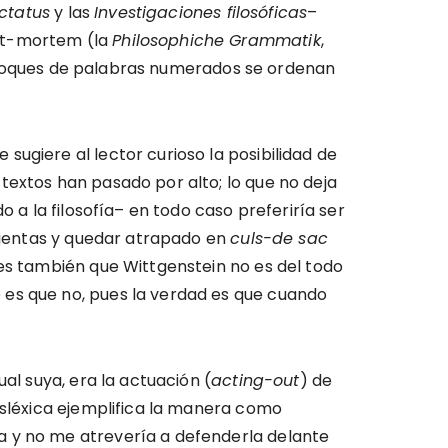
ctatus
y las
Investigaciones filosóficas
–
ost-mortem (la
Philosophiche Grammatik
,
s bloques de palabras numerados se ordenan
ugiere al lector curioso la posibilidad de
textos han pasado por alto; lo que no deja
 a la filosofía– en todo caso preferiría ser
 tientas y quedar atrapado en
culs-de sac
 es también que Wittgenstein no es del todo
 es que no, pues la verdad es que cuando
al suya, era la actuación (
acting-out
) de
isléxica ejemplifica la manera como
a y no me atrevería a defenderla delante