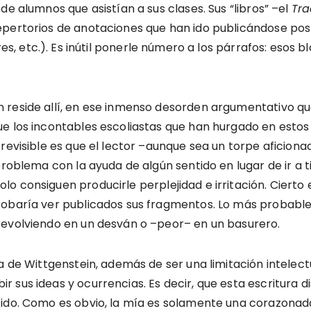
de alumnos que asistían a sus clases. Sus “libros” –el
Tra
repertorios de anotaciones que han ido publicándose p
res, etc.). Es inútil ponerle número a los párrafos: eso
reside allí, en ese inmenso desorden argumentativo que s
e los incontables escoliastas que han hurgado en estos 
evisible es que el lector –aunque sea un torpe aficionado
 problema con la ayuda de algún sentido en lugar de ir a
o consiguen producirle perplejidad e irritación. Cierto
robaría ver publicados sus fragmentos. Lo más probable
revolviendo en un desván o –peor– en un basurero.
a de Wittgenstein, además de ser una limitación intelectu
 sus ideas y ocurrencias. Es decir, que esta escritura d
tido. Como es obvio, la mía es solamente una corazonad