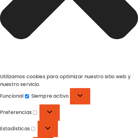
Utilizamos cookies para optimizar nuestro sitio web y
nuestro servicio.
Funcional
Siempre activo
F
u
Preferencias
n
P
c
r
Estadísticas
i
e
E