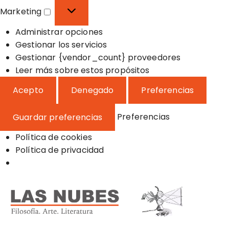
o
f
s
Marketing
n
e
t
M
a
r
a
Administrar opciones
a
l
e
d
Gestionar los servicios
r
n
í
Gestionar {vendor_count} proveedores
k
c
s
Leer más sobre estos propósitos
e
i
t
t
Acepto
Denegado
Preferencias
a
i
i
s
c
n
Preferencias
Guardar preferencias
a
g
s
Política de cookies
Política de privacidad
S
a
l
t
a
Filosofía, Arte y Literatura