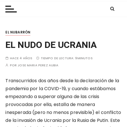
Las Nubes
r
a
l
c
EL NUBARRÓN
o
n
EL NUDO DE UCRANIA
t
e
HACE 4 AÑOS
TIEMPO DE LECTURA:
9MINUTOS
n
POR
JOSE MARIA PEREZ AUBIA
i
d
Transcurridos dos años desde la declaración de la
o
pandemia por la COVID-19, y cuando estábamos
empezando a superar alguna de las crisis
provocadas por ella, estalla de manera
inesperada (pero no menos previsible) el conflicto
de la invasión de Ucrania por la Rusia de Putin. Este