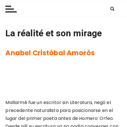
Las Nubes
r
a
l
c
La réalité et son mirage
o
n
t
Anabel Cristóbal Amorós
e
n
i
d
o
Mallarmé fue un escritor sin Literatura, negó el
precedente naturalista para posicionarse en el
lugar del primer poeta antes de Homero: Orfeo.
Desde allí su escritura ya no podía converger con