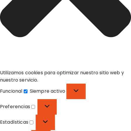
Utilizamos cookies para optimizar nuestro sitio web y
nuestro servicio.
Funcional
Siempre activo
F
u
Preferencias
n
P
c
r
Estadísticas
i
e
E