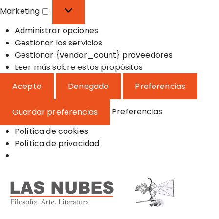
o
f
s
Marketing
n
e
t
M
a
r
a
Administrar opciones
a
l
e
d
Gestionar los servicios
r
n
í
Gestionar {vendor_count} proveedores
k
c
s
Leer más sobre estos propósitos
e
i
t
t
Acepto
Denegado
Preferencias
a
i
i
s
c
n
Preferencias
Guardar preferencias
a
g
s
Política de cookies
Política de privacidad
S
a
l
t
a
Filosofía, Arte y Literatura