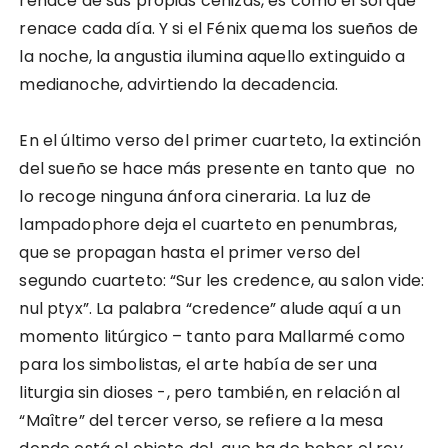
renace de sus propias cenizas, es como el sol que
renace cada día. Y si el Fénix quema los sueños de
la noche, la angustia ilumina aquello extinguido a
medianoche, advirtiendo la decadencia.
En el último verso del primer cuarteto, la extinción
del sueño se hace más presente en tanto que no
lo recoge ninguna ánfora cineraria. La luz de
lampadophore deja el cuarteto en penumbras,
que se propagan hasta el primer verso del
segundo cuarteto: “Sur les credence, au salon vide:
nul ptyx”. La palabra “credence” alude aquí a un
momento litúrgico – tanto para Mallarmé como
para los simbolistas, el arte había de ser una
liturgia sin dioses -, pero también, en relación al
“Maître” del tercer verso, se refiere a la mesa