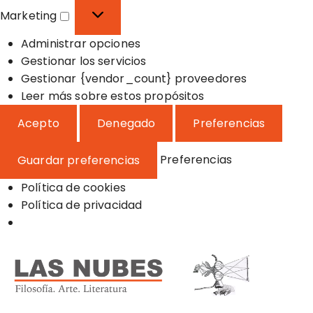
o
f
s
Marketing
n
e
t
M
a
r
a
Administrar opciones
a
l
e
d
Gestionar los servicios
r
n
í
Gestionar {vendor_count} proveedores
k
c
s
Leer más sobre estos propósitos
e
i
t
t
Acepto
Denegado
Preferencias
a
i
i
s
c
n
Preferencias
Guardar preferencias
a
g
s
Política de cookies
Política de privacidad
S
a
l
t
a
Filosofía, Arte y Literatura