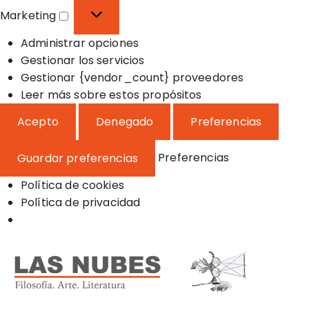
o
f
s
Marketing
n
e
t
M
a
r
a
Administrar opciones
a
l
e
d
Gestionar los servicios
r
n
í
Gestionar {vendor_count} proveedores
k
c
s
Leer más sobre estos propósitos
e
i
t
t
Acepto
Denegado
Preferencias
a
i
i
s
c
n
Preferencias
Guardar preferencias
a
g
s
Política de cookies
Política de privacidad
S
a
l
t
a
Filosofía, Arte y Literatura