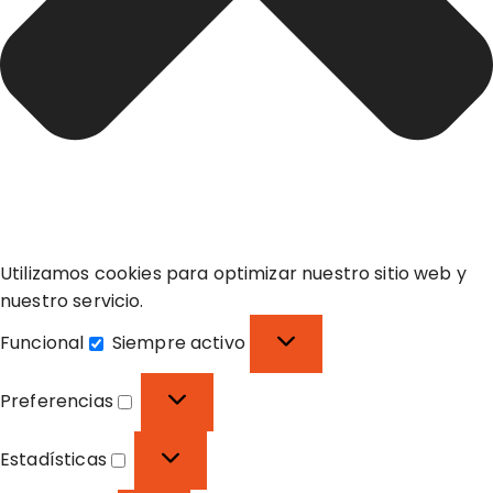
Utilizamos cookies para optimizar nuestro sitio web y
nuestro servicio.
Funcional
Siempre activo
F
u
Preferencias
n
P
c
r
Estadísticas
i
e
E