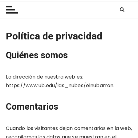
Las Nubes
r
a
l
c
Política de privacidad
o
n
t
Quiénes somos
e
n
i
La dirección de nuestra web es:
d
https://www.ub.edu/las_nubes/elnubarron.
o
Comentarios
Cuando los visitantes dejan comentarios en la web,
recopilamos los datos que se muestran en el