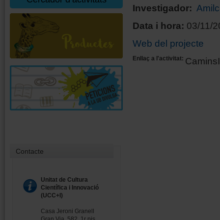
Investigador:
Amilc
Data i hora:
03/11/20
Web del projecte
Enllaç a l'activitat:
CaminsI
Contacte
Unitat de Cultura
Científica i Innovació
(UCC+I)
Casa Jeroni Granell
Gran Via, 582, 1r pis