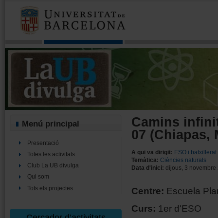
Camins infini
Menú principal
07 (Chiapas, 
Presentació
A qui va dirigit:
ESO i batxillerat
Totes les activitats
Temàtica:
Ciències naturals
Club La UB divulga
Data d'inici:
dijous, 3 novembre
Qui som
Tots els projectes
Centre:
Escuela Pla
Curs:
1er d'ESO
Cercador d’activitats