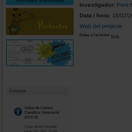
Investigador:
Pere 
Data i hora:
18/02/2
Web del projecte
Enllaç a l'activitat:
link
Contacte
Unitat de Cultura
Científica i Innovació
(UCC+I)
Casa Jeroni Granell
Gran Via, 582, 1r pis