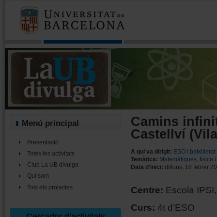
Camins infinit
Menú principal
Castellví (Vi
Presentació
A qui va dirigit:
ESO i batxillerat
Totes les activitats
Temàtica:
Matemàtiques, física 
Club La UB divulga
Data d'inici:
dilluns, 18 febrer 2
Qui som
Tots els projectes
Centre:
Escola IPSI
Curs:
4t d’ESO
Cercador d’activitats