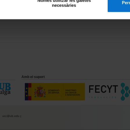
Només utilitzar les galetes
Perm
necessàries
Amb el suport
ucc@ub.edu