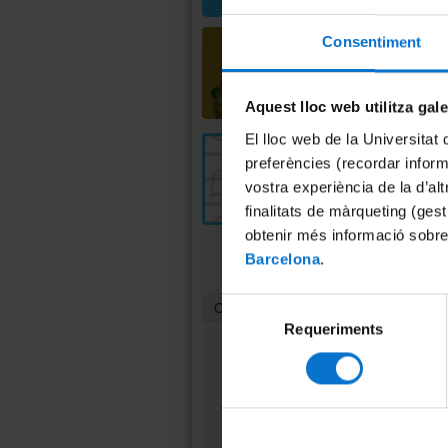
Consentiment
Aquest lloc web utilitza gal
El lloc web de la Universitat 
preferències (recordar infor
vostra experiència de la d’al
finalitats de màrqueting (gest
obtenir més informació sobre
Barcelona
.
Selecció
Contacte
Requeriments
de
consentiment
Unitat de Cultura
Científica i Innovació
(UCC+I)
Casa Jeroni Granell
Gran Via, 582, 1r pis