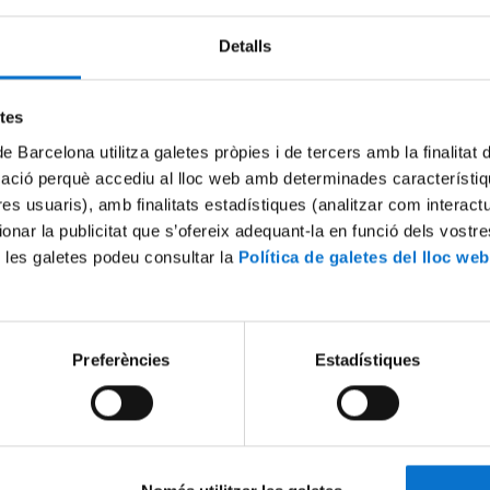
Detalls
etes
de Barcelona utilitza galetes pròpies i de tercers amb la finalitat
mació perquè accediu al lloc web amb determinades característiq
Projectes en que ha participat:
tres usuaris), amb finalitats estadístiques (analitzar com interac
Camins infinits
ionar la publicitat que s’ofereix adequant-la en funció dels vostr
 les galetes podeu consultar la
Política de galetes del lloc web
Preferències
Estadístiques