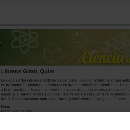
Vés al contingut
Llorens Giralt, Quim
La ciència m’ha interessat molt des de ben petit, i ja durant el batxillerat vaig par
de la Fundació Catalunya La Pedrera i en diverses olimpíades científiques. Despr
a la Universitat de Barcelona, i vaig fer diverses estades de recerca a l’estranger 
màster a la Universitat de Cambridge, i ara he tornat a casa per fer el doctorat sob
la UB. També col·laboro amb l’Associació QuinteScience i el programa Fellows L
Nom:
Quim Llorens Giralt
Imatge personal: