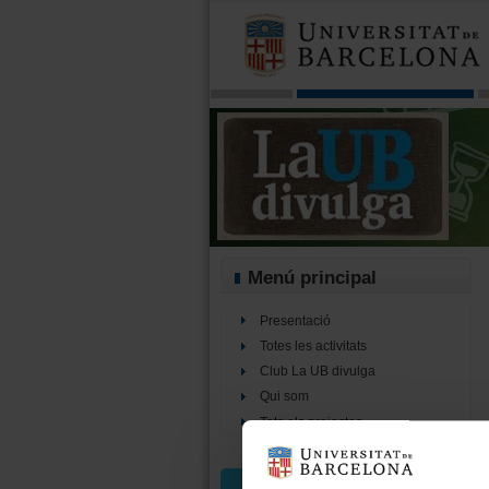
Menú principal
Presentació
Totes les activitats
Club La UB divulga
Qui som
Tots els projectes
Cercador d’activitats