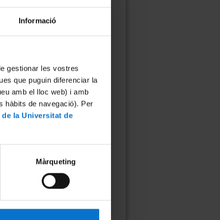
Informació
 de gestionar les vostres
ues que puguin diferenciar la
tueu amb el lloc web) i amb
es hàbits de navegació). Per
 de la Universitat de
Màrqueting