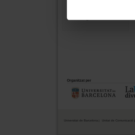
08011 Barcelona
934 035 412
ucc@ub.edu
Organitzat per
Universitat de Barcelona
Unitat de Comunicació