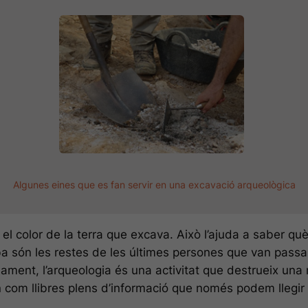
Algunes eines que es fan servir en una excavació arqueològica
l color de la terra que excava. Això l’ajuda a saber què 
a són les restes de les últimes persones que van passa
ment, l’arqueologia és una activitat que destrueix una 
ón com llibres plens d’informació que només podem llegi