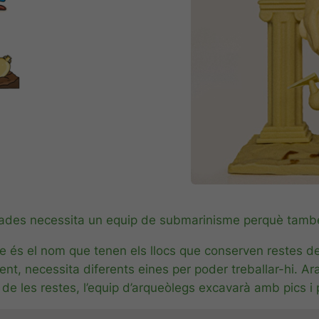
gades necessita un equip de submarinisme perquè també 
ue és el nom que tenen els llocs que conserven restes del
nt, necessita diferents eines per poder treballar-hi. Ara
t de les restes, l’equip d’arqueòlegs excavarà amb pics i 