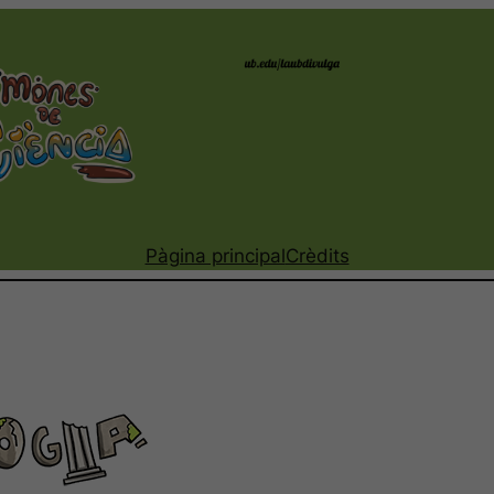
Pàgina principal
Crèdits