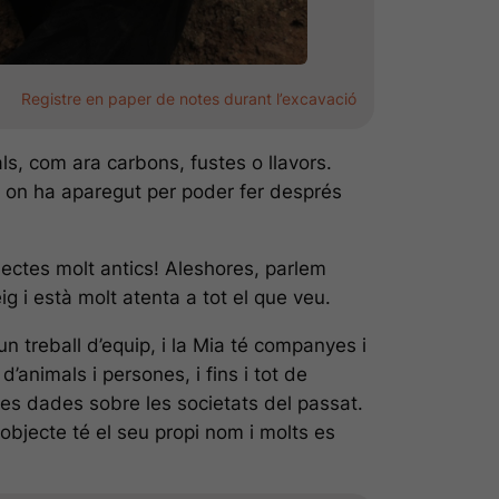
Registre en paper de notes durant l’excavació
ls, com ara carbons, fustes o llavors.
e on ha aparegut per poder fer després
jectes molt antics! Aleshores, parlem
g i està molt atenta a tot el que veu.
n treball d’equip, i la Mia té companyes i
animals i persones, i fins i tot de
ves dades sobre les societats del passat.
objecte té el seu propi nom i molts es