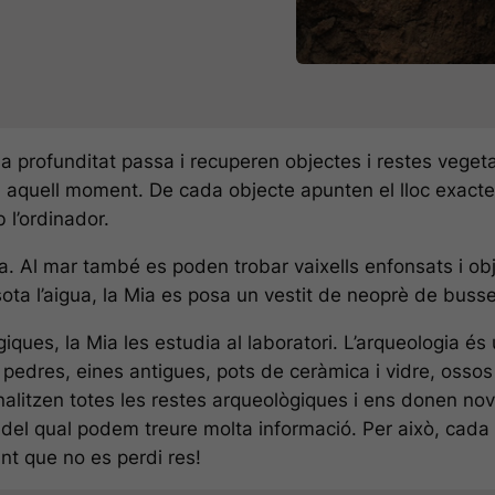
Són
necessàries
per al
funcionament
del lloc web.
na profunditat passa i recuperen objectes i restes vegeta
Estadístiques
en aquell moment. De cada objecte apunten el lloc exact
Amb la finalitat
 l’ordinador.
de millorar la
funcionalitat i
a. Al mar també es poden trobar vaixells enfonsats i ob
l'estructura del
lloc web,
ota l’aigua, la Mia es posa un vestit de neoprè de bussei
basades en
com s'utilitza el
ques, la Mia les estudia al laboratori. L’arqueologia és u
web.
res, eines antigues, pots de ceràmica i vidre, ossos d’
analitzen totes les restes arqueològiques i ens donen no
 del qual podem treure molta informació. Per això, cada 
nt que no es perdi res!