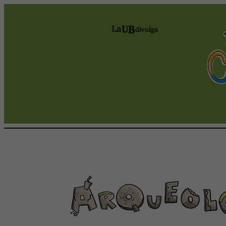
Vés
al
contingut