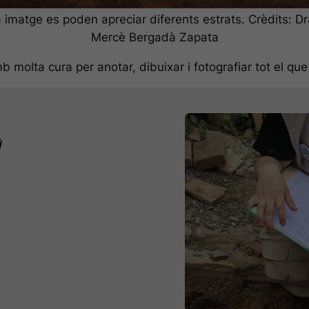
a imatge es poden apreciar diferents estrats. Crèdits: Dr
Mercè Bergadà Zapata
mb molta cura per anotar, dibuixar i fotografiar tot el qu
Necessaries
Aquestes
galetes no
són
opcionals.