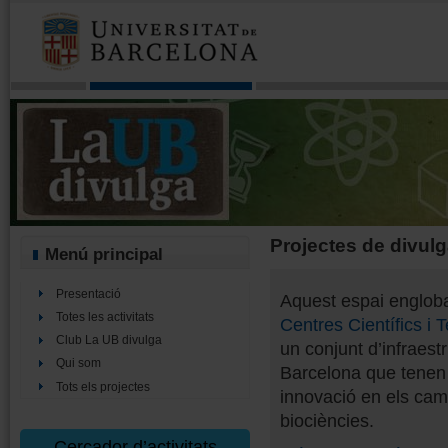
Projectes de divul
Menú principal
Presentació
Aquest espai engloba
Totes les activitats
Centres Científics i
Club La UB divulga
un conjunt d’infraest
Qui som
Barcelona que tenen c
Tots els projectes
innovació en els camp
biociències.
Cercador d’activitats