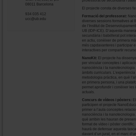
professorat de secundària i batxil
08011 Barcelona
El projecte consta de diverses fa
934 035 412
Formació del professorat:
Nano
ucc@ub.edu
diverses sessions formatives al l
de l’Institut de Desenvolupament
UB (IDP-ICE). D’aquesta manera,
secundària i batxillerat pot inter
en actiu, conèixer de primera mà 
més capdavanteres i participar 
interactives per compartir recur
NanoKit:
El projecte ha dissenya
per vincular conceptes i aplicac
nanociència i la nanotecnologia 
àmbits curriculars. L’experiènci
metodologia pràctica, en què l’
en primera persona, i una plataf
permet aprofundir i conèixer les
actuals.
Concurs de vídeos i pòsters:
El
participen el projecte NanoEduc
primer a l’aula conceptes relaci
nanociència i la nanotecnologia.
què arribin les hauran de presen
format de vídeo i pòster científic
haurà de defensar aquesta tasca
davant d’un jurat, en el marc d’u