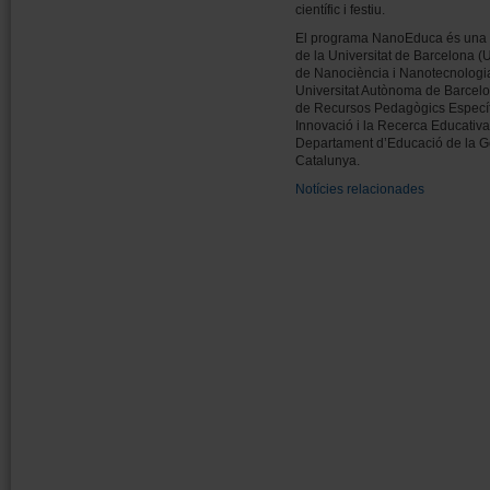
científic i festiu.
El programa NanoEduca és una i
de la Universitat de Barcelona (UB
de Nanociència i Nanotecnologia
Universitat Autònoma de Barcelo
de Recursos Pedagògics Específi
Innovació i la Recerca Educativ
Departament d’Educació de la Ge
Catalunya.
Notícies relacionades