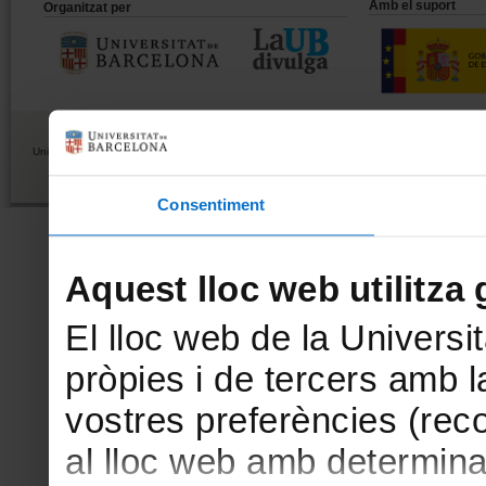
Amb el suport
Organitzat per
Universitat de Barcelona
Unitat de Comunicació
ucc@ub.edu
Consentiment
Aquest lloc web utilitza 
El lloc web de la Universit
pròpies i de tercers amb la
vostres preferències (rec
al lloc web amb determina