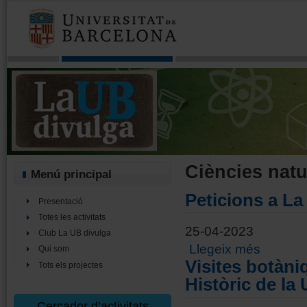
Ciències natu
Menú principal
Peticions a La 
Presentació
Totes les activitats
25-04-2023
Club La UB divulga
sobre Peticio
Llegeix més
Qui som
Visites botàni
Tots els projectes
Històric de la
Cercador d’activitats