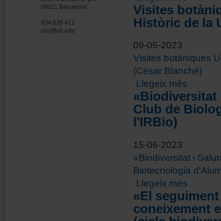
Visites botàni
08011 Barcelona
Històric de la
934 035 412
ucc@ub.edu
09-05-2023
Visites botàniques UB
(Cèsar Blanché)
sobre Visite
Llegeix més
«Biodiversitat 
Club de Biolog
l'IRBio)
15-06-2023
«Biodiversitat i Salut
Biotecnologia d'Alumn
sobre «Biodiv
Llegeix més
l'IRBio)
«El seguiment 
coneixement ec