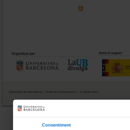
Amb el suport
Organitzat per
Universitat de Barcelona
Unitat de Comunicació
ucc@ub.edu
Consentiment