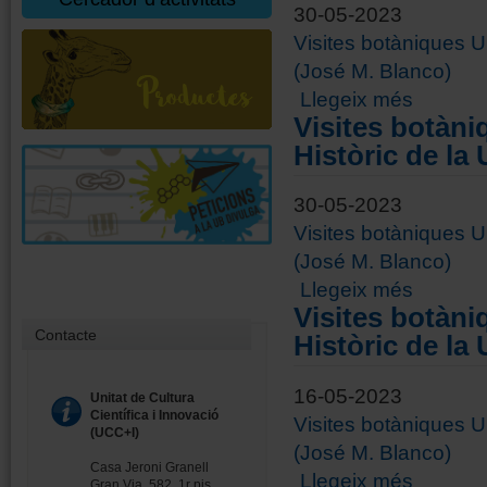
30-05-2023
Visites botàniques UB
(José M. Blanco)
sobre Visite
Llegeix més
Visites botàni
Històric de la
30-05-2023
Visites botàniques UB
(José M. Blanco)
sobre Visite
Llegeix més
Visites botàni
Contacte
Històric de la
16-05-2023
Unitat de Cultura
Científica i Innovació
Visites botàniques UB
(UCC+I)
(José M. Blanco)
Casa Jeroni Granell
sobre Visite
Llegeix més
Gran Via, 582, 1r pis