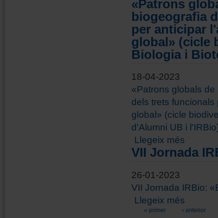
«Patrons globa
biogeografia d
per anticipar l
global» (cicle 
Biologia i Bio
18-04-2023
«Patrons globals de b
dels trets funcionals
global» (cicle biodive
d'Alumni UB i l'IRBio
sobre «Patro
Llegeix més
anticipar l'a
VII Jornada IR
Biotecnologi
26-01-2023
VII Jornada IRBio: «
sobre VII Jo
Llegeix més
Pàgines
« primer
‹ anterior