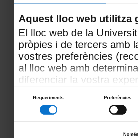
Aquest lloc web utilitza 
El lloc web de la Universit
pròpies i de tercers amb la
vostres preferències (rec
al lloc web amb determina
diferenciar la vostra exper
amb finalitats estadístiqu
Selecció
Requeriments
Preferències
de
amb el lloc web) i amb fin
consentiment
la publicitat que s’ofereix
vostres hàbits de navegac
Només u