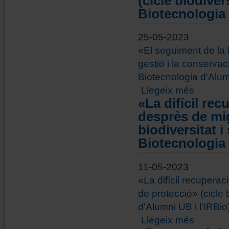
(cicle biodiver
Biotecnologia 
25-05-2023
«El seguiment de la 
gestió i la conservaci
Biotecnologia d'Alumn
sobre «El se
Llegeix més
biodiversitat
«La difícil re
desprès de mig
biodiversitat i
Biotecnologia 
11-05-2023
«La difícil recupera
de protecció» (cicle b
d'Alumni UB i l'IRBio
sobre «La di
Llegeix més
biodiversitat