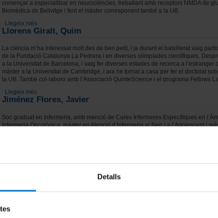
començar a especialitzar en neurociències, treballant amb receptors NMDA de gluta
Biomèdica de Bellvitge i fent el màster corresponent també a la UB.
Llegeix més
sobre Locubiche Serra, Sílvia
Llorens Giralt, Quim
La ciència m’ha interessat molt des de ben petit, i ja durant el batxillerat vaig par
de la Fundació Catalunya La Pedrera i en diverses olimpíades científiques. Despr
a la Universitat de Barcelona, i vaig fer diverses estades de recerca a l’estranger 
màster a la Universitat de Cambridge, i ara he tornat a casa per fer el doctorat sob
la UB. També col·laboro amb l’Associació QuinteScience i el programa Fellows L
Llegeix més
sobre Llorens Giralt, Quim
Jiménez Flores, Javier
Soc graduat en Infermeria, amb menció de Cures Infermeres Específiques en l’Àmb
Infermeria Oncològica, màster en Atenció d’Infermeria al Nen i a l’Adolescent i màs
Societat Catalana de Bioètica en Ciències de la Salut.
Llegeix més
sobre Jiménez Flores, Javier
Guerra Muñiz, Luis Miguel
Vaig estudiar Geografia i Història a la Universitat de Barcelona i em vaig especiali
Detalls
cursat diversos màsters i postgraus: Comunicació (UAB, 2012), Història d’Espan
Internacional (UNED, 2017) i Nietzsche (UNED, 2018). Soc professional de l’ensen
històriques i un assaig. Actualment estic cursant un doctorat centrat en l’origen de
de la Segona República Espanyola.
etes
Llegeix més
sobre Guerra Muñiz, Luis Miguel