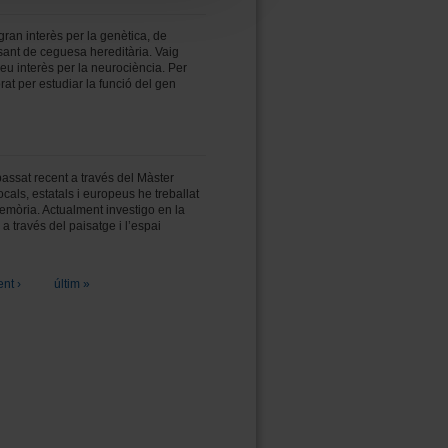
gran interès per la genètica, de
sant de ceguesa hereditària. Vaig
eu interès per la neurociència. Per
rat per estudiar la funció del gen
assat recent a través del Màster
als, estatals i europeus he treballat
a memòria. Actualment investigo en la
a través del paisatge i l’espai
nt ›
últim »