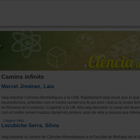
Vés al contingut
Camins infinits
Marcet Jiménez, Laia
Vaig estudiar Ciències Biomèdiques a la UAB. Ràpidament vaig veure que el qu
neurociències, entendre com el nostre cervell ens fa qui som i marca la nostra form
en Recerca en Conducta i Cognició a la UB. Allà vaig descobrir el camp del dese
com el nostre cervell madura durant els primers anys de vida a mesura que inter
Llegeix més
sobre Marcet Jiménez, Laia
Locubiche Serra, Sílvia
Vaig estudiar la carrera de Ciències Biomèdiques a la Facultat de Biologia de la 