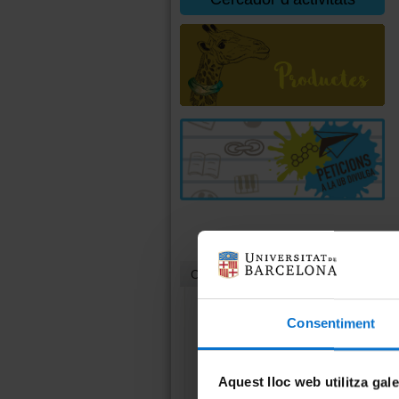
Contacte
Consentiment
Unitat de Cultura
Científica i Innovació
(UCC+I)
Aquest lloc web utilitza gal
Casa Jeroni Granell
Gran Via, 582, 1r pis