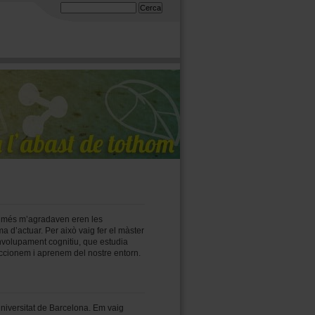
Formulari de cerca
Cerca
e més m’agradaven eren les
a d’actuar. Per això vaig fer el màster
nvolupament cognitiu, que estudia
accionem i aprenem del nostre entorn.
Universitat de Barcelona. Em vaig