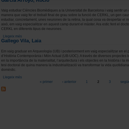
García Arroyo, Rocío
Vaig estudiar Ciències Biomèdiques a la Universitat de Barcelona i vaig sentir un 
manera que vaig fer el treball final de grau sobre la funció de CERKL, un gen cau
estudiar, concretament, unes neurones de la retina, la qual cosa va despertar el m
això, em vaig especialitzar en aquest camp durant el màster. Ara estic fent el docto
CERKL en diferents tipus de neurones.
Llegeix més
sobre García Arroyo, Rocío
Gallego Vila, Laia
Em vaig graduar en Arqueologia (UB) i posteriorment em vaig especialitzar en el p
d’Història Contemporània i Món Actual (UB-UOC). A través de diversos projectes loc
en la importància de la materialitat, l’arquitectura i els objectes en la història i l
tesi doctoral de quina manera la industrialització va transformar la vida quotidiana 
domèstic.
Llegeix més
sobre Gallego Vila, Laia
Pàgines
« primer
‹ anterior
1
2
3
següe