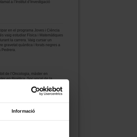
mat a l’Institut d’Investigació
ticipar en el programa Joves i Ciència
és vaig estudiar Física i Matemàtiques
durant la carrera. Vaig cursar un
re gravetat quàntica i forats negres a
a Pedrera.
it de l’Oncologia, màster en
ter en Bioètica. Soc vocal de la
tzar en Història de l’Art (1989). He
Informació
ya Contemporània en el Context
yament i autor de tres novel·les
l projecte educatiu del primer bienni