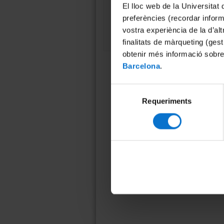
El lloc web de la Universitat 
08011 Barcelona
preferències (recordar infor
934 035 412
vostra experiència de la d’al
ucc@ub.edu
finalitats de màrqueting (gest
obtenir més informació sobre
Barcelona
.
Selecció
Requeriments
de
consentiment