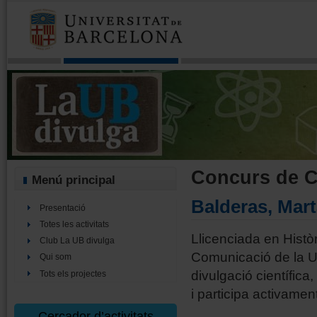
Concurs de Cr
Menú principal
Balderas, Mar
Presentació
Totes les activitats
Llicenciada en Històr
Club La UB divulga
Comunicació de la Un
Qui som
divulgació científic
Tots els projectes
i participa activame
Cercador d’activitats