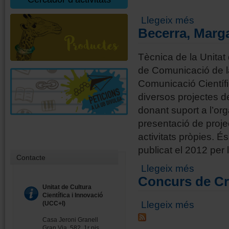
sobre Balde
Llegeix més
Becerra, Marga
Tècnica de la Unitat 
de Comunicació de la
Comunicació Científi
diversos projectes d
donant suport a l’orga
presentació de proje
activitats pròpies. É
publicat el 2012 per 
Contacte
sobre Becerr
Llegeix més
Concurs de Cris
Unitat de Cultura
Científica i Innovació
sobre Concur
Llegeix més
(UCC+I)
Casa Jeroni Granell
Gran Via, 582, 1r pis