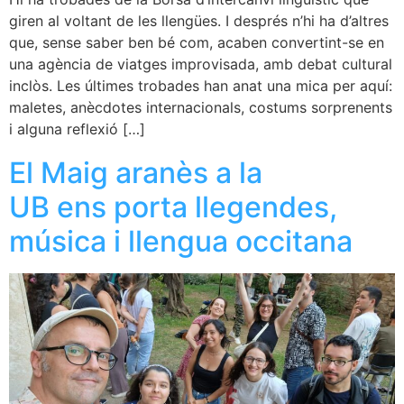
giren al voltant de les llengües. I després n’hi ha d’altres
que, sense saber ben bé com, acaben convertint-se en
una agència de viatges improvisada, amb debat cultural
inclòs. Les últimes trobades han anat una mica per aquí:
maletes, anècdotes internacionals, costums sorprenents
i alguna reflexió […]
El Maig aranès a la
UB ens porta llegendes,
música i llengua occitana