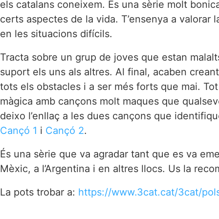
els catalans coneixem. És una sèrie molt bonica 
certs aspectes de la vida. T’ensenya a valorar la
en les situacions difícils.
Tracta sobre un grup de joves que estan malalts
suport els uns als altres. Al final, acaben crean
tots els obstacles i a ser més forts que mai. 
màgica amb cançons molt maques que qualsevol c
deixo l’enllaç a les dues cançons que identifiq
Cançó 1
i
Cançó 2
.
És una sèrie que va agradar tant que es va emetre
Mèxic, a l’Argentina i en altres llocs. Us la re
La pots trobar a:
https://www.3cat.cat/3cat/pol