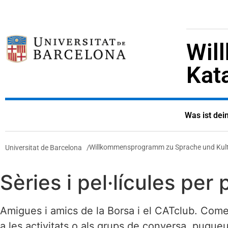
Wil
Kat
Was ist dein
Willkommensprogramm zu Sprache und Kult
Universitat de Barcelona
/
Sèries i pel·lícules per p
Amigues i amics de la Borsa i el CATclub. Com
a les activitats o als grups de conversa, pugueu 