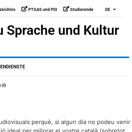
zeichnis
PTGAS und PDI
Studierende
DE
Sprache und Kultur
ENDIENSTE
 (I)
iovisuals perquè, si algun dia no podeu venir
ó ideal per millorar el vostre català (sobretot,