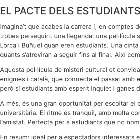
EL PACTE DELS ESTUDIANT
Imagina’t que acabes la carrera i, en comptes de 
trobes perseguint una llegenda: una pel·lícula s
Lorca i Buñuel quan eren estudiants. Una cint
quants s’atreviran a seguir fins al final. Així c
Aquesta pel·lícula de misteri cultural et convid
enigmes i català, que connecta el passat amb el
però sí estudiants amb esperit inquiet i ganes 
A més, és una gran oportunitat per escoltar el ca
universitària. El ritme és tranquil, amb molta conv
l’amistat. Perfecta per a estudiants que no nomé
En resum: ideal per a espectadors interessats en l