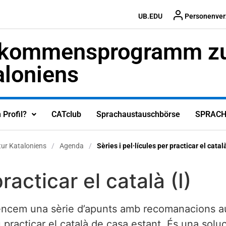
UB.EDU
Personenver
lkommensprogramm zu 
aloniens
 Profil?
CATclub
Sprachaustauschbörse
SPRACH
ur Kataloniens
/
Agenda
/
Sèries i pel·lícules per practicar el català
racticar el català (I)
encem una sèrie d’apunts amb recomanacions aud
practicar el català de casa estant. És una soluci