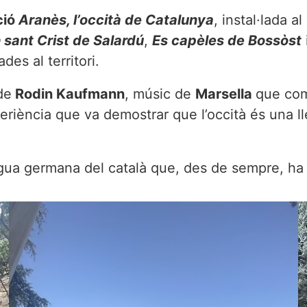
ció
Aranès, l’occità de Catalunya
, instal·lada al
 sant Crist de Salardú
,
Es capèles de Bossòst
ades al territori.
de
Rodin Kaufmann
, músic de
Marsella
que co
eriència que va demostrar que l’occità és una l
engua germana del català que, des de sempre, ha