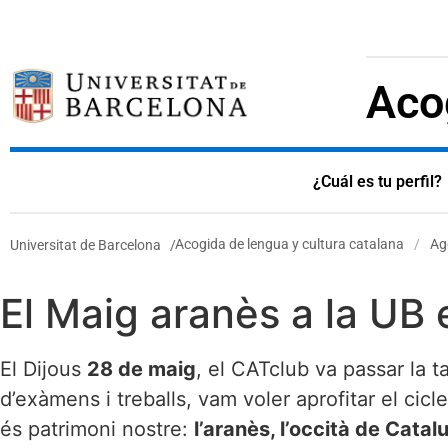
Acog
¿Cuál es tu perfil?
Acogida de lengua y cultura catalana
/
Ag
Universitat de Barcelona
/
El Maig aranès a la UB 
El Dijous
28 de maig
, el CATclub va passar la t
d’exàmens i treballs, vam voler aprofitar el cicl
és patrimoni nostre:
l’aranès, l’occità de Catal