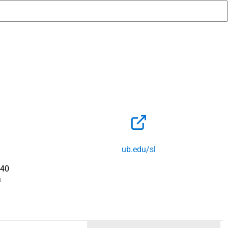
ub.edu/sl
140
a