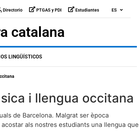
Directorio
PTGAS y PDI
Estudiantes
ES
ra catalana
IOS LINGÜÍSTICOS
occitana
sica i llengua occitana
isuals de Barcelona. Malgrat ser època
 acostar als nostres estudiants una llengua que