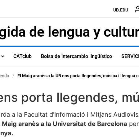
UB.EDU
ida de lengua y cultu
CATclub
Bolsa de intercambio lingüístico
SERVIC
enda
/
El Maig aranès a la UB ens porta llegendes, música i llengua 
ens porta llegendes, mú
arda a la Facultat d’Informació i Mitjans Audiov
e
Maig aranès a la Universitat de Barcelona
per
unya.