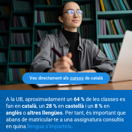
Ves directament als
cursos
de català
A la UB, aproximadament un
64 %
de les classes es
fan en
català
, un
28 %
en
castellà
i un
8 %
en
anglès
o
altres llengües
. Per tant, és important que
abans de matricular-te a una assignatura consultis
en quina
llengua s’imparteix
.