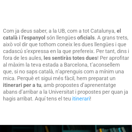
Com ja deus saber, a la UB, com a tot Catalunya,
el
català i l’espanyol
són llengües
oficials
. A grans trets,
això vol dir que tothom coneix les dues llengües i que
cadascú s’expressa en la que prefereix. Per tant, dins i
fora de les aules,
les sentiràs totes dues
! Per aprofitar
al màxim la teva estada a Barcelona, t’aconsellem
que, si no saps català, n’aprenguis com a mínim una
mica. Perquè et sigui més fàcil, hem preparat un
itinerari per a tu
, amb propostes d’aprenentatge
abans d’arribar a la Universitat i propostes per quan ja
hagis arribat. Aquí tens el teu
itinerari
!