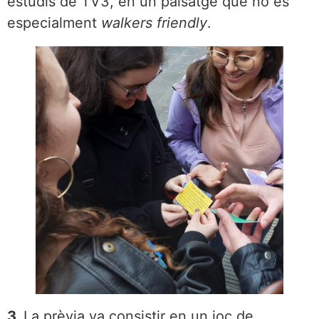
estudis de TV3, en un paisatge que no és
especialment
walkers friendly
.
3.
La prèvia va consistir en un joc de