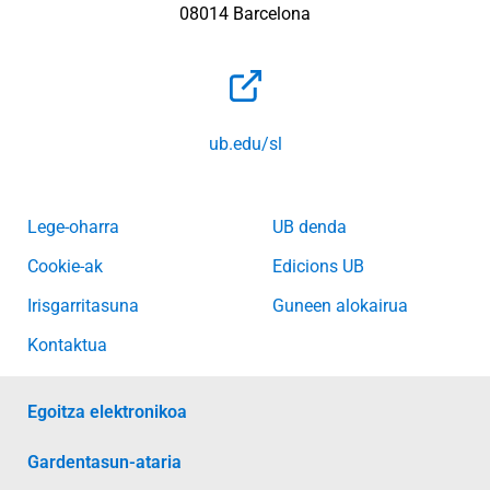
08014 Barcelona
ub.edu/sl
Lege-oharra
UB denda
Cookie-ak
Edicions UB
Irisgarritasuna
Guneen alokairua
Kontaktua
Egoitza elektronikoa
Gardentasun-ataria