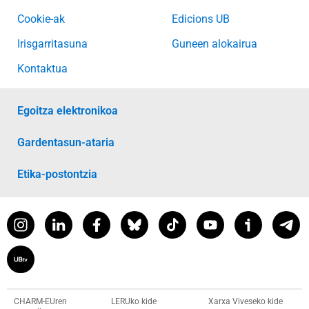
Cookie-ak
Edicions UB
Irisgarritasuna
Guneen alokairua
Kontaktua
Egoitza elektronikoa
Gardentasun-ataria
Etika-postontzia
CHARM-EUren
LERUko kide
Xarxa Viveseko kide