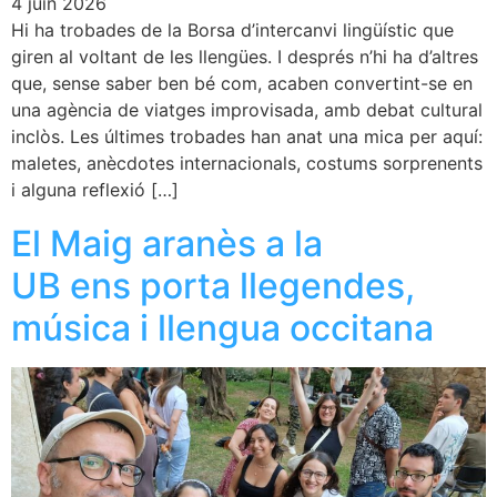
4 juin 2026
Hi ha trobades de la Borsa d’intercanvi lingüístic que
giren al voltant de les llengües. I després n’hi ha d’altres
que, sense saber ben bé com, acaben convertint-se en
una agència de viatges improvisada, amb debat cultural
inclòs. Les últimes trobades han anat una mica per aquí:
maletes, anècdotes internacionals, costums sorprenents
i alguna reflexió […]
El Maig aranès a la
UB ens porta llegendes,
música i llengua occitana