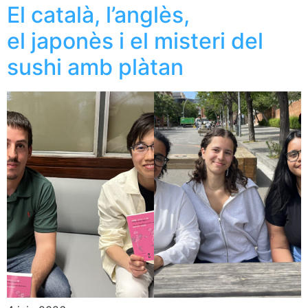
El català, l’anglès,
el japonès i el misteri del
sushi amb plàtan