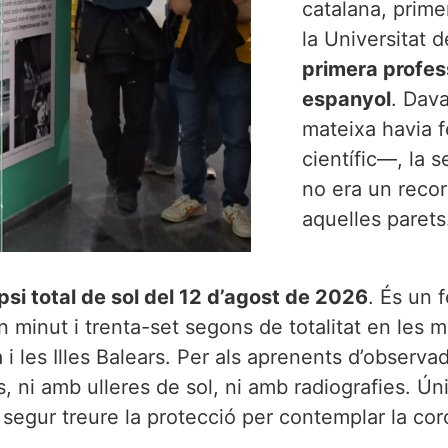
catalana, prim
la Universitat d
primera profes
espanyol
. Dava
mateixa havia f
científic—, la 
no era un recor
aquelles parets
ipsi total de sol del 12 d’agost de 2026
. És un 
n minut i trenta-set segons de totalitat en les mi
i les Illes Balears. Per als aprenents d’observado
ts, ni amb ulleres de sol, ni amb radiografies. 
 segur treure la protecció per contemplar la coro