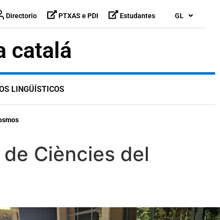
Directorio
PTXAS e PDI
Estudantes
GL
a catalá
OS LINGÜÍSTICOS
Cosmos
t de Ciències del