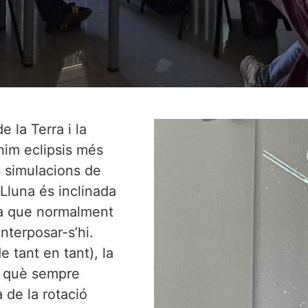
e la Terra i la
nim eclipsis més
s simulacions de
a Lluna és inclinada
era que normalment
nterposar-s’hi.
e tant en tant), la
r què sempre
 de la rotació