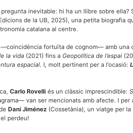
regunta inevitable: hi ha un llibre sobre ella? S
Edicions de la UB, 2025), una petita biografia 
astronomia catalana al centre.
—coincidència fortuïta de cognom— amb una obr
e la vida
(2021) fins a
Geopolítica de l’espai
(20
entura espacial
. I, molt pertinent per a l’ocasió:
L
ica,
Carlo Rovelli
és un clàssic imprescindible:
S
grama— van ser mencionats amb afecte. I per a
 de
Dani Jiménez
(Cossetània), un viatge per la 
 el perdeu!