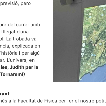
previsió, però
bre del carrer amb
l llegat d’una
ol. La trobada va
ència, explicada en
història i per algú
ar. L’univers, en
ies, Judith per la
. Tornarem!)
munt
s a la Facultat de Física per fer el nostre peti