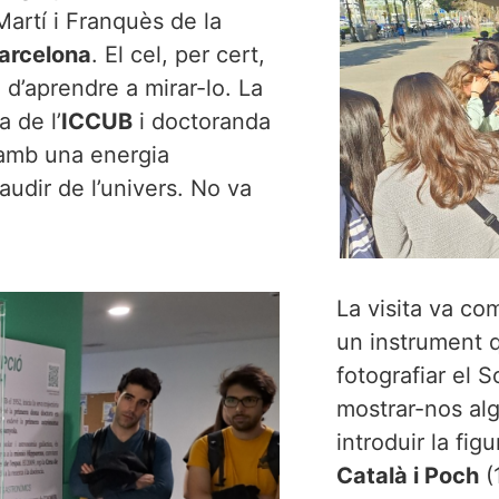
artí i Franquès de la
Barcelona
. El cel, per cert,
 d’aprendre a mirar-lo. La
a de l’
ICCUB
i doctoranda
e amb una energia
audir de l’univers. No va
La visita va co
un instrument qu
fotografiar el 
mostrar-nos alg
introduir la fig
Català i Poch
(