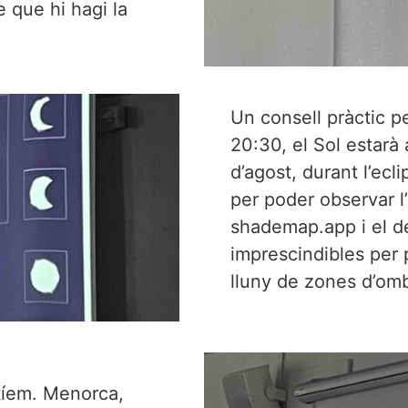
 que hi hagi la
Un consell pràctic pe
20:30, el Sol estarà 
d’agost, durant l’ecl
per poder observar l
shademap.app i el de
imprescindibles per pl
lluny de zones d’omb
rtíem. Menorca,