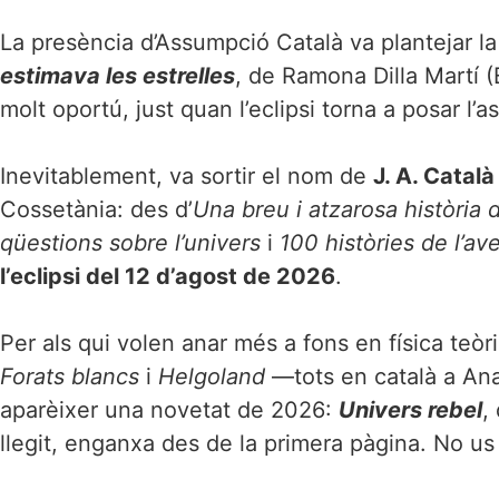
La presència d’Assumpció Català va plantejar la p
estimava les estrelles
, de Ramona Dilla Martí (
molt oportú, just quan l’eclipsi torna a posar l’
Inevitablement, va sortir el nom de
J. A. Català
Cossetània: des d’
Una breu i atzarosa història d
qüestions sobre l’univers
i
100 històries de l’av
l’eclipsi del 12 d’agost de 2026
.
Per als qui volen anar més a fons en física teòr
Forats blancs
i
Helgoland
—tots en català a Ana
aparèixer una novetat de 2026:
Univers rebel
,
llegit, enganxa des de la primera pàgina. No us