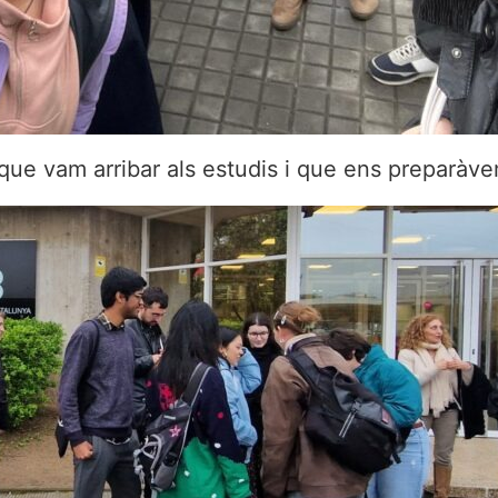
ue vam arribar als estudis i que ens preparàvem 