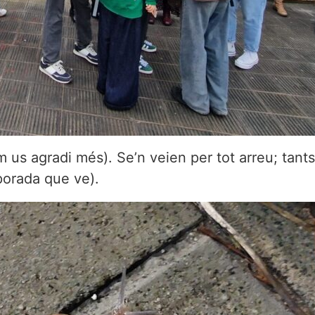
om us agradi més). Se’n veien per tot arreu; tant
porada que ve).