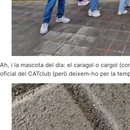
Ah, i la mascota del dia: el caragol o cargol (c
oficial del CATclub (però deixem-ho per la tem