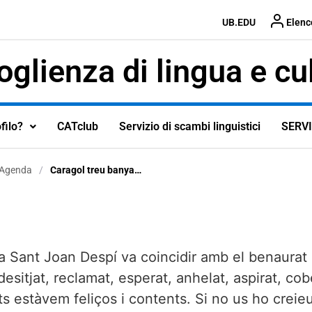
UB.EDU
Elenc
glienza di lingua e cu
ofilo?
CATclub
Servizio di scambi linguistici
SERVI
Agenda
/
Caragol treu banya…
, a Sant Joan Despí va coincidir amb el benaurat
itjat, reclamat, esperat, anhelat, aspirat, cobej
 estàvem feliços i contents. Si no us ho creieu,