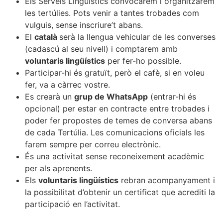
Els Serveis Lingüístics convocarem i organitzarem
les tertúlies. Pots venir a tantes trobades com
vulguis, sense inscriure’t abans.
El
català
serà la llengua vehicular de les converses
(cadascú al seu nivell) i comptarem amb
voluntaris lingüístics
per fer-ho possible.
Participar-hi és gratuït, però el cafè, si en voleu
fer, va a càrrec vostre.
Es crearà un
grup de WhatsApp
(entrar-hi és
opcional) per estar en contracte entre trobades i
poder fer propostes de temes de conversa abans
de cada Tertúlia. Les comunicacions oficials les
farem sempre per correu electrònic.
És una activitat sense reconeixement acadèmic
per als aprenents.
Els
voluntaris lingüístics
rebran acompanyament i
la possibilitat d’obtenir un certificat que acrediti la
participació en l’activitat.