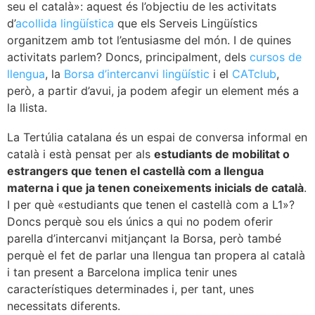
seu el català»: aquest és l’objectiu de les activitats
d’
acollida lingüística
que els Serveis Lingüístics
organitzem amb tot l’entusiasme del món. I de quines
activitats parlem? Doncs, principalment, dels
cursos de
llengua
, la
Borsa d’intercanvi lingüístic
i el
CATclub
,
però, a partir d’avui, ja podem afegir un element més a
la llista.
La Tertúlia catalana és un espai de conversa informal en
català i està pensat per als
estudiants de mobilitat o
estrangers que tenen el castellà com a llengua
materna i que ja tenen coneixements inicials de català
.
I per què «estudiants que tenen el castellà com a L1»?
Doncs perquè sou els únics a qui no podem oferir
parella d’intercanvi mitjançant la Borsa, però també
perquè el fet de parlar una llengua tan propera al català
i tan present a Barcelona implica tenir unes
característiques determinades i, per tant, unes
necessitats diferents.