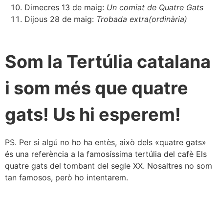
Dimecres 13 de maig:
Un comiat de Quatre Gats
Dijous 28 de maig:
Trobada extra(ordinària)
Som la Tertúlia catalana
i som més que quatre
gats! Us hi esperem!
PS. Per si algú no ho ha entès, això dels «quatre gats»
és una referència a la famosíssima tertúlia del cafè Els
quatre gats del tombant del segle XX. Nosaltres no som
tan famosos, però ho intentarem.