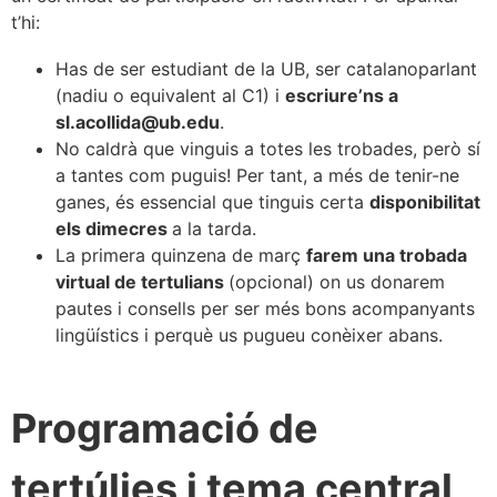
t’hi:
Has de ser estudiant de la UB, ser catalanoparlant
(nadiu o equivalent al C1) i
escriure’ns a
sl.acollida@ub.edu
.
No caldrà que vinguis a totes les trobades, però sí
a tantes com puguis! Per tant, a més de tenir-ne
ganes, és essencial que tinguis certa
disponibilitat
els dimecres
a la tarda.
La primera quinzena de març
farem una trobada
virtual de tertulians
(opcional) on us donarem
pautes i consells per ser més bons acompanyants
lingüístics i perquè us pugueu conèixer abans.
Programació de
tertúlies i tema central