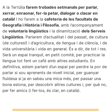
A la Tertúlia
farem trobades setmanals per parlar,
xerrar, enraonar, fer-la petar, dialogar o clacar en
català!
I ho farem a la
cafeteria de les facultats de
Geografia i Història i Filosofia
, amb l’acompanyament
de
voluntaris lingüístics
i la dinamització
dels Serveis
Lingüístics
. Parlarem d’actualitat i del passat, de cultura
(de cultures!) i d’agricultura, de llengua i de ciència, i de
vida universitària i vida en general. És a dir, de tot i res.
Serà un espai tranquil, en petit comitè, per practicar la
llengua tot fent un cafè amb altres estudiants. En
definitiva, estem parlant d’un espai per perdre la por de
parlar si sou aprenents de nivell inicial, per guanyar
fluïdesa si ja en sabeu una mica més, per passar una
bona estona, per descobrir altres cultures i, per què no,
per fer amics (i fer-los, és clar, en català).