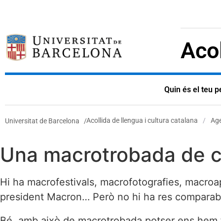
Acol
Quin és el teu pe
Acollida de llengua i cultura catalana
/
Ag
Universitat de Barcelona
/
Una macrotrobada de cat
Hi ha macrofestivals, macrofotografies, macroa
president Macron… Però no hi ha res comparable 
Bé, amb això de macrotrobada potser ens hem flip