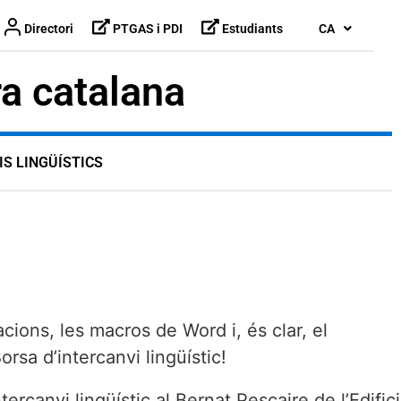
Directori
PTGAS i PDI
Estudiants
CA
ra catalana
IS LINGÜÍSTICS
ons, les macros de Word i, és clar, el
rsa d’intercanvi lingüístic!
canvi lingüístic al Bernat Pescaire de l’Edifici