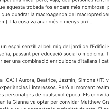
 que aquesta trobada fos encara més nombrosa, p
fícil que quadrar la macroagenda del macropresi
em). I la cosa va anar més o menys així…
 espai senzill al bell mig del jardí de l’Edifici 
ofia, passant per educació social o medicina. To
r ser una combinació enriquidora d’italians i cat
na (CA) i Aurora, Beatrice, Jazmin, Simone (IT) 
xperiències i interessos. Però el moment realme
tres personatges de qualsevol època. Els convida
an la Gianna va optar per convidar Matthew Gray