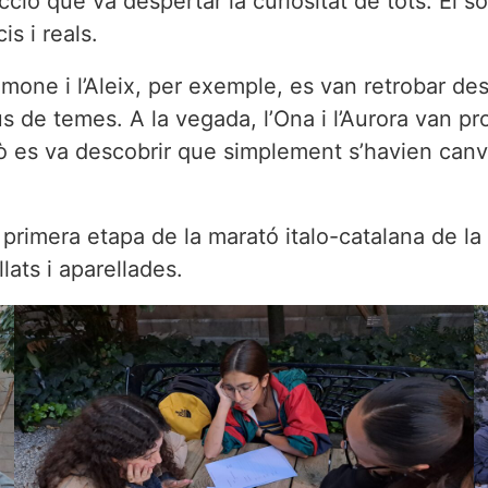
cció que va despertar la curiositat de tots. El s
is i reals.
Simone i l’Aleix, per exemple, es van retrobar d
pus de temes. A la vegada, l’Ona i l’Aurora van 
 es va descobrir que simplement s’havien canvia
ta primera etapa de la marató italo-catalana de
llats i aparellades.