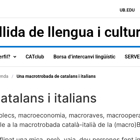
UB.EDU
lida de llengua i cultu
rfil?
CATclub
Borsa d’intercanvi lingüístic
SERVE
enda
/
Una macrotrobada de catalans i italians
alans i italians
plecs, macroeconomia, macroraves, macrooperaci
a la macrotrobada català-italià de la (macro)Bo
at una mica, però, vaja, deu persones fent inter