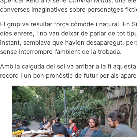
Spencer Reid a la sèrie
Criminal Minds
, una ele
converses imaginatives sobre personatges fictic
El grup va resultar força còmode i natural. En 
dies enrere, i no van deixar de parlar de tot ti
instant, semblava que havien desaparegut, però
sense interrompre l’ambient de la trobada.
Amb la caiguda del sol va arribar a la fi aques
record i un bon pronòstic de futur per als apare