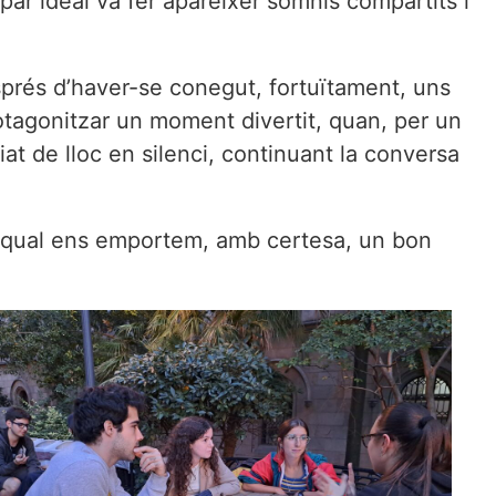
opar ideal va fer aparèixer somnis compartits i
esprés d’haver-se conegut, fortuïtament, uns
protagonitzar un moment divertit, quan, per un
t de lloc en silenci, continuant la conversa
 la qual ens emportem, amb certesa, un bon