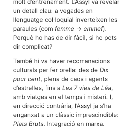
molt d’entrenament. L’Assyl va revelar
un detall clau: a vegades en
llenguatge col·loquial inverteixen les
paraules (com
femme
→
emmef
).
Perquè ho has de dir fàcil, si ho pots
dir complicat?
També hi va haver recomanacions
culturals per fer orella: des de
Dix
pour cent
, plena de caos i agents
d’estrelles, fins a
Les 7 vies de Léa
,
amb viatges en el temps i misteri. I,
en direcció contrària, l’Assyl ja s’ha
enganxat a un clàssic imprescindible:
Plats Bruts
. Integració en marxa.