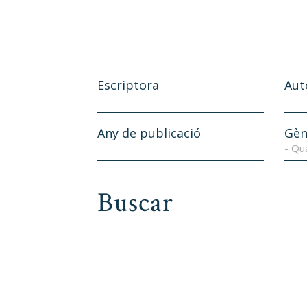
Escriptora
Aut
Any de publicació
Gèn
- Qu