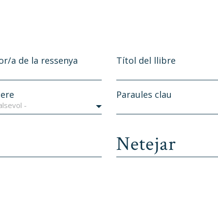
or/a de la ressenya
Títol del llibre
ere
Paraules clau
alsevol -