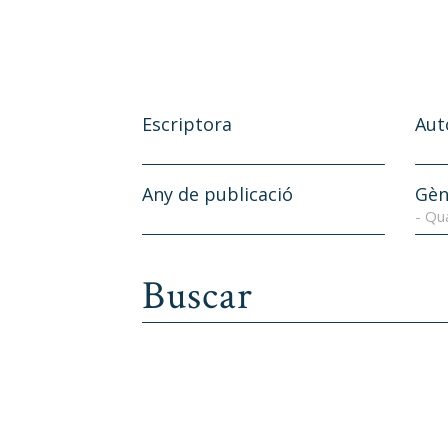
Escriptora
Aut
Any de publicació
Gèn
- Qu