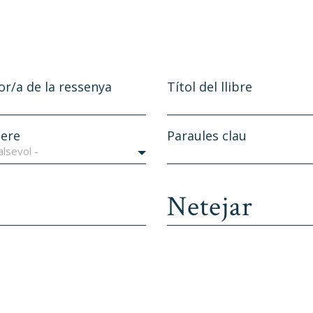
or/a de la ressenya
Títol del llibre
ere
Paraules clau
alsevol -