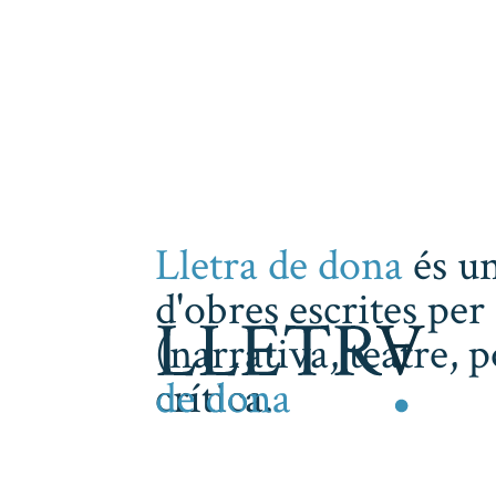
Lletra de dona
és un
d'obres escrites per 
(narrativa, teatre, 
crítica.