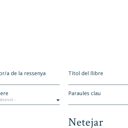
or/a de la ressenya
Títol del llibre
ere
Paraules clau
alsevol -