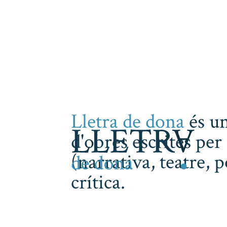
Lletra de dona
és un
d'obres escrites per 
(narrativa, teatre, 
crítica.