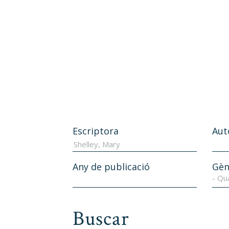
Escriptora
Aut
Any de publicació
Gèn
- Qu